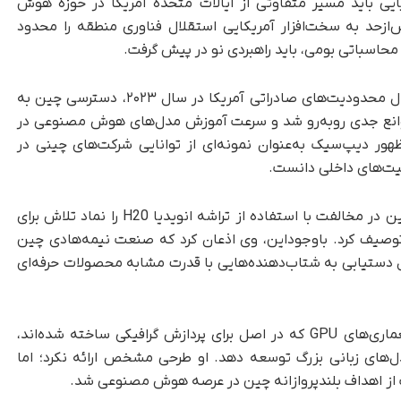
یی باید مسیر متفاوتی از ایالات متحده آمریکا در حوزه هوش
‌از‌حد به سخت‌افزار آمریکایی استقلال فناوری منطقه را محدود
 محاسباتی بومی، باید راهبردی نو در پیش گرفت.
این هشدار در شرایطی داده می‌شود که پس‌از اعمال محدودیت‌های صادراتی آمریکا در سال ۲۰۲۳، دسترسی چین به
‌های پیشرفته هوش مصنوعی و HPC با موانع جدی روبه‌رو شد و سرعت آموزش مدل‌های هوش مصنوعی در
هور دیپ‌سیک به‌عنوان نمونه‌ای از توانایی شرکت‌های چینی در
رفیت‌های داخلی دانست.
که شائوجون موضع دولت چین در مخالفت با استفاده از تراشه انویدیا H20 را نماد تلاش برای
یف کرد. باوجود‌این، وی اذعان کرد که صنعت نیمه‌هادی چین
ل دستیابی به شتاب‌دهنده‌هایی با قدرت مشابه محصولات حرفه‌ای
شائوجون پیشنهاد کرد که چین به‌جای تکیه بر معماری‌های GPU که در اصل برای پردازش گرافیکی ساخته شده‌اند،
ل‌های زبانی بزرگ توسعه دهد. او طرحی مشخص ارائه نکرد؛ اما
 از اهداف بلندپروازانه چین در عرصه هوش مصنوعی شد.