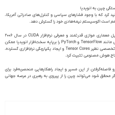
ید کرد که با وجود فشارهای سیاسی و کنترل‌های صادراتی آمریکا،
 مصمم است اکوسیستم نیمه‌هادی خود را گسترش دهد.
تسلط انویدیا GPUs بر حوزه هوش مصنوعی به‌دلیل معماری موازی قدرتمند و معرفی نرم‌افزار CUDA در سال ۲۰۰۶
شکل گرفت؛ عاملی که توسعه چهارچوب‌های محبوبی مانند TensorFlow و PyTorch را برپایه سخت‌افزار انویدیا ممکن
کرد. به‌مرورزمان این شرکت با عرضه سخت‌افزارهای تخصصی نظیر Tensor Cores و ایجاد یکپارچگی نرم‌افزاری گسترده،
نتاج هوش مصنوعی تثبیت کرد.
 فاصله‌گرفتن از این مسیر و ایجاد راهکارهایی منحصربه‌فرد برای
گر محقق شود می‌تواند چین را از پیروی به رهبری در عرصه جهانی