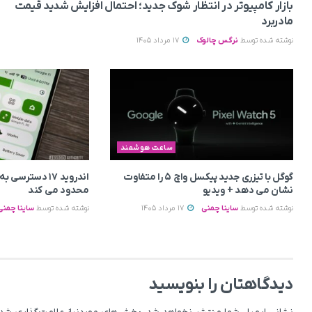
بازار کامپیوتر در انتظار شوک جدید؛ احتمال افزایش شدید قیمت
مادربرد
نوشته شده توسط
نرگس چالوک
17 مرداد 1405
ساعت هوشمند
گوگل با تیزری جدید پیکسل واچ ۵ را متفاوت
اندروید ۱۷ دسترس
نشان می‌ دهد + ویدیو
محدود می‌ کند
نوشته شده توسط
ساینا چمنی
17 مرداد 1405
نوشته شده توسط
ساینا چمنی
دیدگاهتان را بنویسید