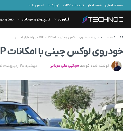
صفحه اصلی
همه اخبار
تبلیغات تکناک
درباره ما
تماس با ما
فناوری
کامپیوتر و موبایل
نقد و بر
تک ناک
»
اخبار داخلی
»
خودروی لوکس چینی با امکانات VIP در راه بازار ایران
خودروی لوکس چینی با امکانات VIP در راه بازار ایران
نوشته شده توسط
مجتبی علی مردانی
دوشنبه 28 اردیبهشت 1405 - 10:10 - به‌روزشده در سه‌شنبه 29 اردیبهشت 1405 - 06:44