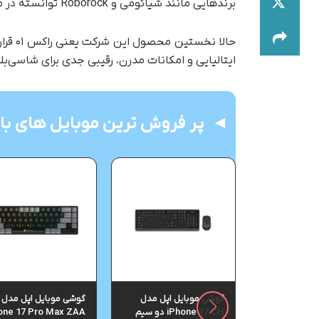
برندهایی مانند شیائومی و Roborock توانسته در مدت کوتاهی توجه بازارهای جهانی را به خود جلب کند.
حالا ن
ایتالیایی و امکانات مدرن، رقیبی جدی برای شاسی‌
پر فروش ترین موبایل های باز
ل سامسونگ
گوشی موبایل اپل مدل
گوشی موبایل اپل مدل
مدل Galaxy S25 FE دو
iPhone 17 CH دو سیم
one 17 Pro Max ZAA