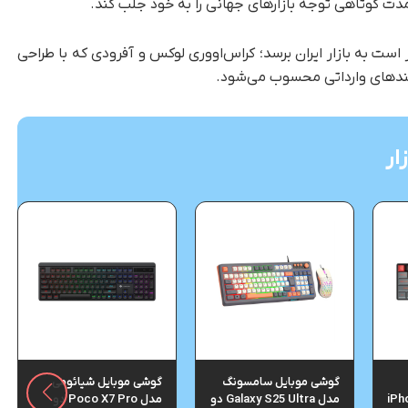
خستین محصول این شرکت یعنی راکس ۰۱ قرار است به بازار ایران برسد؛ کراس‌اووری لوکس و آفرودی که با طراحی
بلندهای وارداتی محسوب می‌شود.
ار
گوشی موبایل سامسونگ
گوشی موبایل شیائومی
iPh
مدل Galaxy S25 Ultra دو
مدل Poco X7 Pro دو