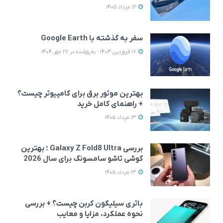
12 مرداد 1405
سفر به گذشته با Google Earth
17 فروردین 1403 - به‌روزشده در 27 مهر 1404
بهترین موتور برق برای کامپیوتر چیست؟
+ راهنمای کامل خرید
13 مرداد 1405
بررسی Galaxy Z Fold8 Ultra ؛ بهترین
گوشی تاشو سامسونگ برای سال 2026
13 مرداد 1405
باتری سیلیکون کربن چیست؟ + بررسی
گوشی موبایل شیائومی
گوشی موبایل سامسونگ
گوشی مو
نحوه عملکرد، مزایا و معایب
مدل Redmi Note 15 4G
مدل Galaxy A56 دو سیم
مدل