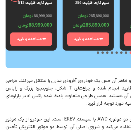
سیم کارت ظرفیت 256
سیم کارت ظرفیت 512
و رم
گیگابایت و رم 12 گیگابایت
گیگابایت و رم 12 گیگابایت
– پک ویتنام
– گلوبال
تومان
تومان
88,999,000
285,890,000
88,999,000
285,890,000
تومان
تومان
مشاهده و خرید
مشاهده و خرید
شده و ظاهر آن حس یک خودروی آفرودی مدرن را منتقل می‌کند. طراحی
این خودرو توسط شرکت مشهور ایتالیایی پینین‌فارینا انجام شده و چراغ‌های T شکل، جلوپنجره بزرگ و زاپاس
نصب‌شده روی درِ عقب، مهم‌ترین ویژگی‌های ظاهری آن هستند. همین طراحی متفاوت باعث شده راکس ۰۱ در بازارهای
مورد توجه قرار گیرد.
نسخه‌ای که برای بازار ایران در نظر گرفته شده، مدل دو موتوره AWD با سیستم EREV است. این خودرو از یک موتور
تری‌ها استفاده می‌کند و نیروی اصلی آن توسط دو موتور الکتریکی تأمین