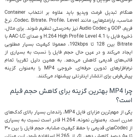
هنگام تبدیل فرمت ویدیو باید علاوه بر انتخاب Container
مناسب، پارامترهایی مانند Codec، Bitrate، Profile، Level، نرخ
فریم، GOP و Audio Codec نیز به‌درستی تنظیم شوند. برای مثال،
ذخیره فایل با H.264 High Profile Level 4.1 و صدای AAC-LC با
Bitrate بین 128 تا 192kbps، معمولا کیفیت بسیار مطلوبی
ایجاد می‌کند و در عین حال حجم فایل را نسبت به بسیاری از
قالب‌های قدیمی کاهش می‌دهد. به همین دلیل تقریبا تمام
نرم‌افزارهای تدوین حرفه‌ای، خروجی MP4 را به‌عنوان گزینه
پیش‌فرض برای انتشار اینترنتی پیشنهاد می‌کنند.
چرا MP4 بهترین گزینه برای کاهش حجم فیلم
است؟
یکی از مهم‌ترین مزایای فایل MP4، راندمان بسیار بالای کدک‌های
مدرن است. به‌عنوان نمونه، H.264 قادر است نسبت به بسیاری
از Codecهای قدیمی با حفظ کیفیت مشابه، حجم فایل را بین ۳۰
تا ۵۰ درصد کاهش دهد. اگر از H.265 استفاده شود، این میزان