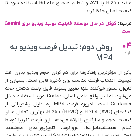
مانند H.265 یا AV1 و تنظیم صحیح Bitrate استفاده شود تا
کیفیت اصلی حفظ گردد.
مرتبط:
گوگل در حال توسعه قابلیت تولید ویدیو برای Gemini
است
04
روش دوم؛ تبدیل فرمت ویدیو به
از
12
MP4
یکی از مؤثرترین راهکارها برای کم کردن حجم ویدیو بدون افت
کیفیت، انتخاب فرمت مناسب برای ذخیره فایل است. بسیاری از
کاربران تصور می‌کنند تنها تغییر پسوند فایل باعث کاهش حجم
می‌شود، اما در واقع عامل اصلی، Codec مورد استفاده داخل
Container است. امروزه فرمت MP4 به دلیل پشتیبانی از
کدک‌های H.264 (AVC) و H.265 (HEVC)، بهترین تعادل میان
کیفیت، حجم و سازگاری را ارائه می‌دهد. این فرمت تقریبا توسط
تمام سیستم‌عامل‌ها، مرورگرها، تلویزیون‌های هوشمند،
گوشی‌های موبایل و پلتفرم‌های اشتراک‌گذاری پشتیبانی می‌شود.