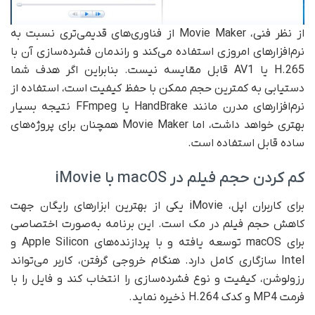
از نظر فنی، Movie Maker از فناوری‌های قدیمی‌تری نسبت به
نرم‌افزارهای امروزی استفاده می‌کند و راندمان فشرده‌سازی آن با
H.265 یا AV1 قابل مقایسه نیست. بنابراین اگر هدف شما
دستیابی به کمترین حجم ممکن با حفظ کیفیت است، استفاده از
نرم‌افزارهای مدرن مانند HandBrake یا FFmpeg نتیجه بسیار
بهتری خواهد داشت، اما Movie Maker همچنان برای پروژه‌های
ساده قابل استفاده است.
کم کردن حجم فیلم در macOS با iMovie
برای کاربران اپل، iMovie یکی از بهترین ابزارهای رایگان جهت
کاهش حجم فیلم در مک است. این برنامه به‌صورت اختصاصی
برای macOS توسعه یافته و با پردازنده‌های Apple Silicon و
Intel سازگاری کامل دارد. هنگام خروجی گرفتن، کاربر می‌تواند
رزولوشن، کیفیت و نوع فشرده‌سازی را انتخاب کند و فایل را با
فرمت MP4 و کدک H.264 ذخیره نماید.