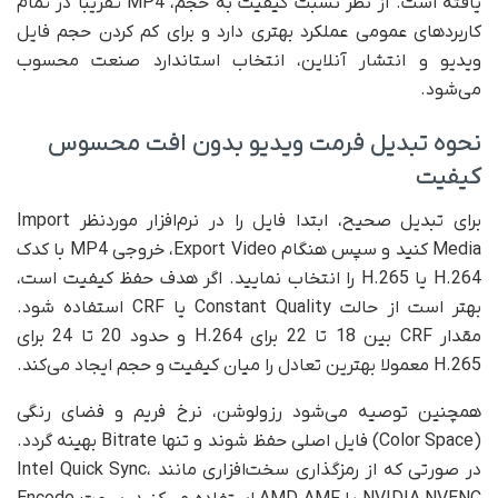
یافته است. از نظر نسبت کیفیت به حجم، MP4 تقریبا در تمام
کاربردهای عمومی عملکرد بهتری دارد و برای کم کردن حجم فایل
ویدیو و انتشار آنلاین، انتخاب استاندارد صنعت محسوب
می‌شود.
نحوه تبدیل فرمت ویدیو بدون افت محسوس
کیفیت
برای تبدیل صحیح، ابتدا فایل را در نرم‌افزار موردنظر Import
Media کنید و سپس هنگام Export Video، خروجی MP4 با کدک
H.264 یا H.265 را انتخاب نمایید. اگر هدف حفظ کیفیت است،
بهتر است از حالت Constant Quality یا CRF استفاده شود.
مقدار CRF بین 18 تا 22 برای H.264 و حدود 20 تا 24 برای
H.265 معمولا بهترین تعادل را میان کیفیت و حجم ایجاد می‌کند.
همچنین توصیه می‌شود رزولوشن، نرخ فریم و فضای رنگی
(Color Space) فایل اصلی حفظ شوند و تنها Bitrate بهینه گردد.
در صورتی که از رمزگذاری سخت‌افزاری مانند Intel Quick Sync،