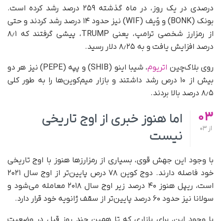
درصدی در یک روز، در ماه گذشته ۲۵۹ درصد رشد کرده است.
بونک (BONK) و وُیف (WIF) نیز حدود ۱۴ درصد رشد کردند و حتی
از رمزارز شخصی ترامپ، یعنی TRUMP، پیشی گرفتند که ۸٫۱
درصد افزایش یافت و به ۸٫۲۵ دلار رسید.
روی بلاک‌چین
اتریوم
، شیبا اینو (SHIB) و پپه (PEPE) نیز هر دو
بیش از ۱۰ درص رشد داشتند و بازار میم‌کوین‌ها را به‌ طور کلی
۸٫۵ درصد بالا بردند.
03
اما هنوز خبری از اوج تاریخی
از
03
نیست
با وجود این جهش قوی، بسیاری از رمزارزها هنوز با اوج تاریخی
خود فاصله دارند. دوج کوین ۷۸ درص پایین‌تر از اوج سال ۲۰۲۱
است، ریپل هنوز ۴۰ درصد زیر اوج سال ۲۰۱۸ معامله می‌شود و
سولانا نیز حدود ۶۰ درصد پایین‌تر از سقف ژانویه خود قرار دارد.
با وجود این، برای بازاری که تا همین چند روز قبل در وضعیت