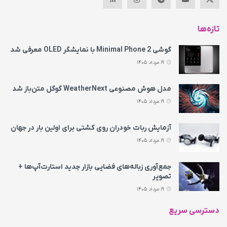
تازه‌ها
گوشی Minimal Phone 2 با نمایشگر OLED معرفی شد
19 مرداد 1405
مدل هوش مصنوعی WeatherNext گوگل متن‌باز شد
19 مرداد 1405
آزمایش ربات خودران روی کشتی برای اولین بار در جهان
19 مرداد 1405
جمع‌آوری زباله‌های فضایی بازار جدید استارت‌آپ‌ها +
تصویر
19 مرداد 1405
دسترسی سریع