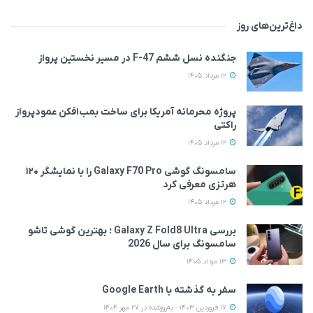
داغ‌ترین‌های روز
جنگنده نسل ششم F-47 در مسیر نخستین پرواز
12 مرداد 1405
پروژه محرمانه آمریکا برای ساخت بمب‌افکن عمودپرواز
راکتی
12 مرداد 1405
سامسونگ گوشی Galaxy F70 Pro را با نمایشگر ۱۲۰
هرتزی معرفی کرد
12 مرداد 1405
بررسی Galaxy Z Fold8 Ultra ؛ بهترین گوشی تاشو
سامسونگ برای سال 2026
13 مرداد 1405
سفر به گذشته با Google Earth
17 فروردین 1403 - به‌روزشده در 27 مهر 1404