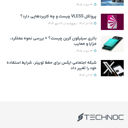
13 مرداد 1405
پروتکل VLESS چیست و چه کاربردهایی دارد؟
25 آذر 1402 - به‌روزشده در 27 مهر 1404
باتری سیلیکون کربن چیست؟ + بررسی نحوه عملکرد،
مزایا و معایب
13 مرداد 1405
شبکه اجتماعی ایکس برای حفظ توییتر، شرایط استفاده
خود را تغییر داد
26 آذر 1404