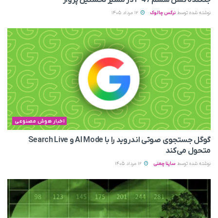
جنگنده نسل ششم F-47 در مسیر نخستین پرواز
نوشته شده توسط
نرگس چالوک
12 مرداد 1405
اخبار هوش مصنوعی
گوگل جستجوی صوتی اندروید را با AI Mode و Search Live
متحول می‌کند
نوشته شده توسط
ساینا چمنی
12 مرداد 1405