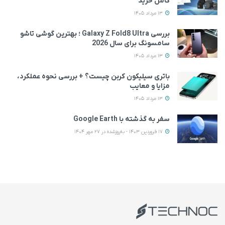
کامل خرید
13 مرداد 1405
بررسی Galaxy Z Fold8 Ultra ؛ بهترین گوشی تاشو
سامسونگ برای سال 2026
13 مرداد 1405
باتری سیلیکون کربن چیست؟ + بررسی نحوه عملکرد،
مزایا و معایب
13 مرداد 1405
سفر به گذشته با Google Earth
17 فروردین 1403 - به‌روزشده در 27 مهر 1404