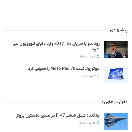
پیشنهادی
رونالدو با سریال «Day 1s» وارد دنیای تلویزیون می‌
شود
6 مرداد 1405
موتورولا تبلت Moto Pad 70 را معرفی کرد
3 مرداد 1405
داغ‌ترین‌های روز
جنگنده نسل ششم F-47 در مسیر نخستین پرواز
12 مرداد 1405