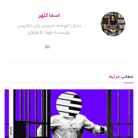
اسما کلهر
دانش آموخته مترجمی زبان انگلیسی
،نویسنده حوزه تکنولوژی
مطالب
مرتبط