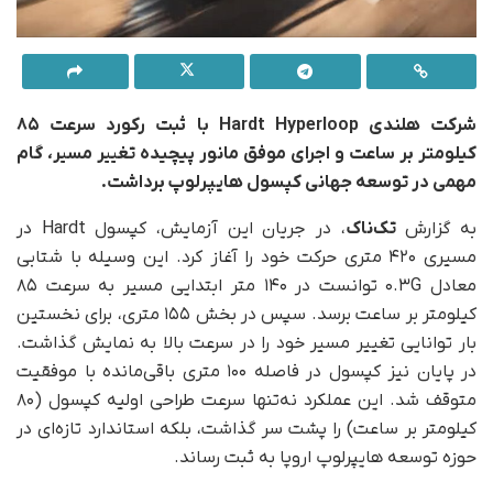
شرکت هلندی Hardt Hyperloop با ثبت رکورد سرعت ۸۵
کیلومتر بر ساعت و اجرای
موفق
مانور پیچیده تغییر مسیر، گام
مهمی در توسعه جهانی کپسول هایپرلوپ برداشت.
به گزارش
تک‌ناک
، در جریان این آزمایش، کپسول Hardt در
مسیری ۴۲۰ متری حرکت خود را آغاز کرد. این وسیله با شتابی
معادل ۰.۳G توانست در ۱۴۰ متر ابتدایی مسیر به سرعت ۸۵
کیلومتر بر ساعت برسد. سپس در بخش ۱۵۵ متری، برای نخستین
بار توانایی تغییر مسیر خود را در سرعت بالا به نمایش گذاشت.
در پایان نیز کپسول در فاصله ۱۰۰ متری باقی‌مانده با موفقیت
متوقف شد. این عملکرد نه‌تنها سرعت طراحی اولیه کپسول (۸۰
کیلومتر بر ساعت) را پشت سر گذاشت، بلکه استاندارد تازه‌ای در
حوزه توسعه هایپرلوپ اروپا به ثبت رساند.