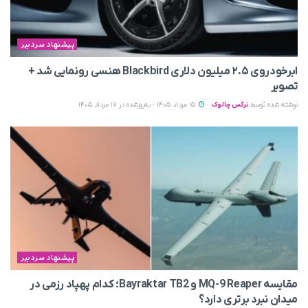
پیشنهاد سردبیر
ابرخودروی ۲.۵ میلیون دلاری Blackbird هنسی رونمایی شد +
تصویر
نوشته شده توسط
نرگس چالوک
15 مرداد 1405 - به‌روزشده در 17 مرداد 1405
پیشنهاد سردبیر
مقایسه MQ-9 Reaper و Bayraktar TB2؛ کدام پهپاد رزمی در
میدان نبرد برتری دارد؟