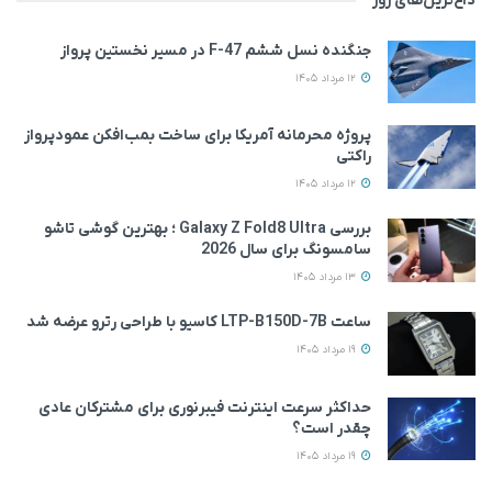
داغ‌ترین‌های روز
جنگنده نسل ششم F-47 در مسیر نخستین پرواز
12 مرداد 1405
پروژه محرمانه آمریکا برای ساخت بمب‌افکن عمودپرواز
راکتی
12 مرداد 1405
بررسی Galaxy Z Fold8 Ultra ؛ بهترین گوشی تاشو
سامسونگ برای سال 2026
13 مرداد 1405
ساعت LTP-B150D-7B کاسیو با طراحی رترو عرضه شد
19 مرداد 1405
حداکثر سرعت اینترنت فیبرنوری برای مشترکان عادی
چقدر است؟
19 مرداد 1405