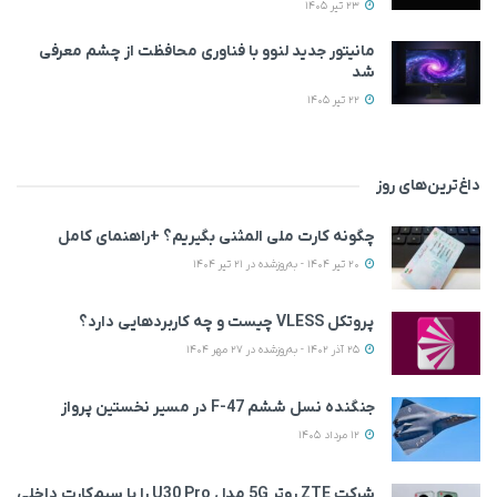
23 تیر 1405
مانیتور جدید لنوو با فناوری محافظت از چشم معرفی
شد
22 تیر 1405
داغ‌ترین‌های روز
چگونه کارت ملی المثنی بگیریم؟ +راهنمای کامل
20 تیر 1404 - به‌روزشده در 21 تیر 1404
پروتکل VLESS چیست و چه کاربردهایی دارد؟
25 آذر 1402 - به‌روزشده در 27 مهر 1404
جنگنده نسل ششم F-47 در مسیر نخستین پرواز
12 مرداد 1405
شرکت ZTE روتر 5G مدل U30 Pro را با سیم‌کارت داخلی