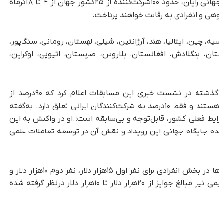
گذشته برگزار شد و حالا در مرحله نهایی مسابقات جهانی رایان، حدود ۱۰۰شرکت‌کننده از ۲۵کشور جهان از ۴ تا ۸آذرماه
ی و انفرادی به رقابت خواهند پرداخت.
ه، چین، ایتالیا، هند، آرژانتین، شیلی، لهستان، رومانی، سنگاپور،
کستان، بنگلادش، افغانستان، بلاروس، صربستان، اتیوپی، اوکراین،
حسین افشین، معاون علمی ریاست‌جمهوری روز گذشته در نشست خبری این مسابقات اعلام کرد که ۹۰درصد از
شرکت‌کنندگان در این رقابت‌ها از کشورهای خارجی هستند و فقط ۱۰درصد به شرکت‌کنندگان ایرانی تعلق دارد. به‌گفته
ط فعلی کشور، قابل‌توجه و بی‌سابقه است؛.او در واکنش به این
ه جایگاه جهانی این رویداد و نقش آن در توسعه تعاملات علمی
گفتنی است جوایز درنظر گرفته‌شده برای این رقابت‌ها در بخش انفرادی برای نفر اول ۱۵هزار دلار، نفر دوم ۱۰هزار دلار و
نفر سوم ۵هزار دلار تعیین شده است. در بخش تیمی نیز مبالغ جوایز از ۲۰هزار دلار تا ۱۰هزار دلار درنظر گرفته شده