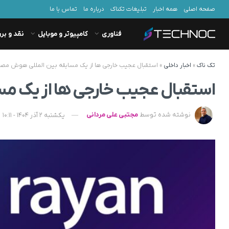
صفحه اصلی
همه اخبار
تبلیغات تکناک
درباره ما
تماس با ما
فناوری
کامپیوتر و موبایل
نقد و بر
تک ناک
»
اخبار داخلی
»
استقبال عجیب خارجی ها از یک مسابقه بین المللی هوش مصن
استقبال عجیب خارجی ها از یک مس
نوشته شده توسط
مجتبی علی مردانی
یکشنبه 2 آذر 1404 - 10:11