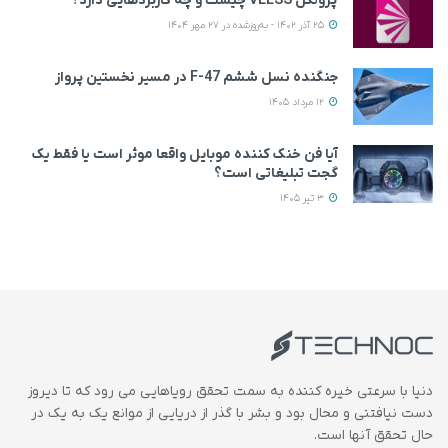
پروتکل VLESS چیست و چه کاربردهایی دارد؟
25 آذر 1402 - به‌روزشده در 27 مهر 1404
جنگنده نسل ششم F-47 در مسیر نخستین پرواز
12 مرداد 1405
آیا فن خنک کننده موبایل واقعا موثر است یا فقط یک
گجت تبلیغاتی است؟
3 تیر 1405
دنیا با سرعتی خیره کننده به سمت تحقق رویاهایی می رود که تا دیروز
دست نیافتنی و محال بود و بشر با گذر از دریایی از موانع یک به یک در
حال تحقق آنها است.