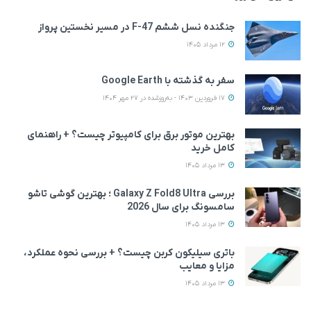
جنگنده نسل ششم F-47 در مسیر نخستین پرواز
12 مرداد 1405
سفر به گذشته با Google Earth
17 فروردین 1403 - به‌روزشده در 27 مهر 1404
بهترین موتور برق برای کامپیوتر چیست؟ + راهنمای
کامل خرید
13 مرداد 1405
بررسی Galaxy Z Fold8 Ultra ؛ بهترین گوشی تاشو
سامسونگ برای سال 2026
13 مرداد 1405
باتری سیلیکون کربن چیست؟ + بررسی نحوه عملکرد،
مزایا و معایب
13 مرداد 1405