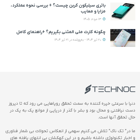
باتری سیلیکون کربن چیست؟ + بررسی نحوه عملکرد،
مزایا و معایب
13 مرداد 1405
چگونه کارت ملی المثنی بگیریم؟ +راهنمای کامل
20 تیر 1404 - به‌روزشده در 21 تیر 1404
دنیا با سرعتی خیره کننده به سمت تحقق رویاهایی می رود که تا دیروز
دست نیافتنی و محال بود و بشر با گذر از دریایی از موانع یک به یک در
حال تحقق آنها است.
ما در” تک ناک” تلاش می کنیم سهمی از انعکاس تحولات بی شمار فناوری
و اخبار تکنولوژی داشته باشیم و در این کهکشان بی انتهای یافته های