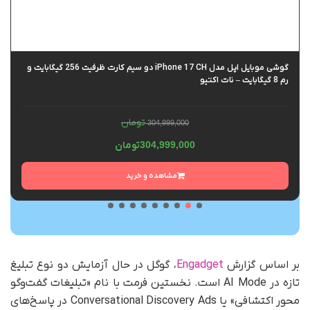
گوشی موبایل اپل مدل iPhone 17 CH دو سیم کارت ظرفیت 256 گیگابایت و
رم 8 گیگابایت – نات اکتیو
تومان
304,999,000
304,999,000
تومان
مشاهده و خرید
بر اساس گزارش
Engadget
، گوگل در حال آزمایش دو نوع تبلیغ
تازه در AI Mode است. نخستین فرمت با نام «تبلیغات گفت‌وگو
محور اکتشافی» یا Conversational Discovery Ads در پاسخ‌های