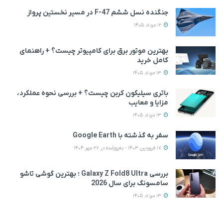
جنگنده نسل ششم F-47 در مسیر نخستین پرواز
12 مرداد 1405
بهترین موتور برق برای کامپیوتر چیست؟ + راهنمای
کامل خرید
13 مرداد 1405
باتری سیلیکون کربن چیست؟ + بررسی نحوه عملکرد،
مزایا و معایب
13 مرداد 1405
سفر به گذشته با Google Earth
17 فروردین 1403 - به‌روزشده در 27 مهر 1404
بررسی Galaxy Z Fold8 Ultra ؛ بهترین گوشی تاشو
سامسونگ برای سال 2026
13 مرداد 1405