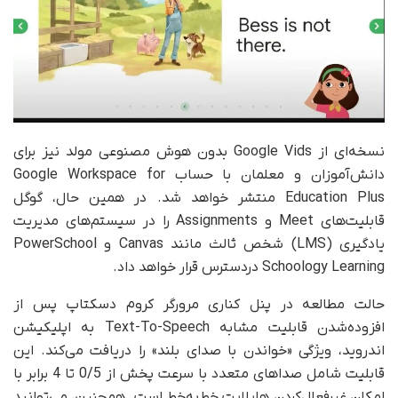
نسخه‌ای از Google Vids بدون هوش مصنوعی مولد نیز برای
دانش‌آموزان و معلمان با حساب Google Workspace for
Education Plus منتشر خواهد شد. در همین حال، گوگل
قابلیت‌های Meet و Assignments را در سیستم‌های مدیریت
یادگیری (LMS) شخص ثالث مانند Canvas و PowerSchool
Schoology Learning در‌دسترس قرار خواهد داد.
حالت مطالعه در پنل کناری مرورگر کروم دسکتاپ پس از
افزوده‌شدن قابلیت مشابه Text-To-Speech به اپلیکیشن
اندروید، ویژگی «خواندن با صدای بلند» را دریافت می‌کند. این
قابلیت شامل صداهای متعدد با سرعت پخش از 0/5 تا 4 برابر با
امکان غیرفعال‌کردن هایلایت خط‌به‌خط است. همچنین، می‌توانید