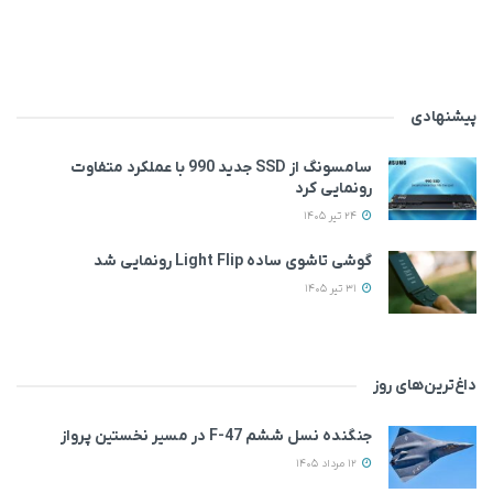
پیشنهادی
سامسونگ از SSD جدید 990 با عملکرد متفاوت
رونمایی کرد
24 تیر 1405
گوشی تاشوی ساده Light Flip رونمایی شد
31 تیر 1405
داغ‌ترین‌های روز
جنگنده نسل ششم F-47 در مسیر نخستین پرواز
12 مرداد 1405