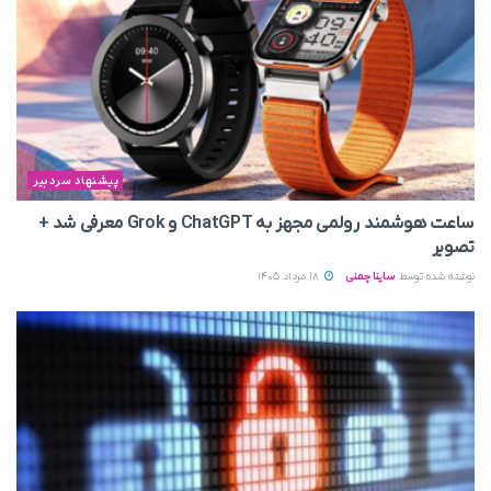
پیشنهاد سردبیر
ساعت هوشمند رولمی مجهز به ChatGPT و Grok معرفی شد +
تصویر
نوشته شده توسط
ساینا چمنی
18 مرداد 1405