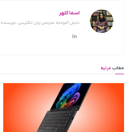
اسما کلهر
دانش آموخته مترجمی زبان انگلیسی ،نویسنده ح
مطالب
مرتبط