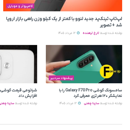
کامپیوتر و موبایل
لپ‌تاپ تینک‌پد جدید لنوو با کمتر از یک کیلو وزن راهی بازار اروپا
شد + تصویر
نوشته شده توسط
تارخ ترهنده
12 مرداد 1405
پیشنهاد سردبیر
سامسونگ گوشی Galaxy F70 Pro را با
شیائومی قیمت گوشی‌ه
نمایشگر ۱۲۰ هرتزی معرفی کرد
افزایش داد
نوشته شده توسط
ساینا چمنی
12 مرداد 1405
نوشته شده توسط
ساینا چمنی