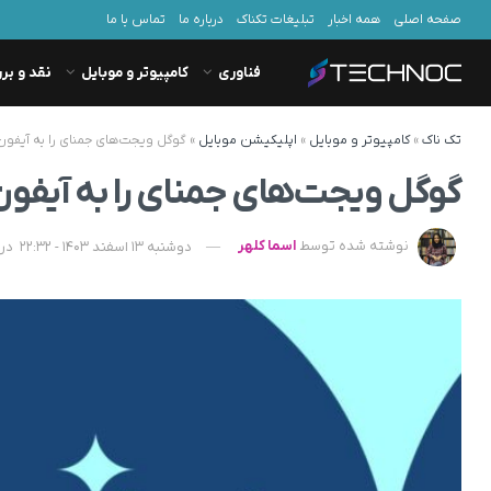
صفحه اصلی
همه اخبار
تبلیغات تکناک
درباره ما
تماس با ما
فناوری
کامپیوتر و موبایل
نقد و بر
تک ناک
»
کامپیوتر و موبایل
»
اپلیکیشن موبایل
»
گوگل ویجت‌های جمنای را به آیفون
گوگل ویجت‌های جمنای را به آیفون
نوشته شده توسط
اسما کلهر
دوشنبه 13 اسفند 1403 - 22:32
در