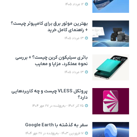
12 مرداد 1405
بهترین موتور برق برای کامپیوتر چیست؟
+ راهنمای کامل خرید
13 مرداد 1405
باتری سیلیکون کربن چیست؟ + بررسی
نحوه عملکرد، مزایا و معایب
13 مرداد 1405
پروتکل VLESS چیست و چه کاربردهایی
دارد؟
25 آذر 1402 - به‌روزشده در 27 مهر 1404
سفر به گذشته با Google Earth
17 فروردین 1403 - به‌روزشده در 27 مهر 1404