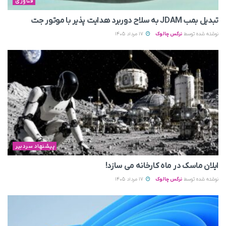
فناوری
تبدیل بمب JDAM به سلاح دوربرد هدایت پذیر با موتور جت
نوشته شده توسط
نرگس چالوک
17 مرداد 1405
پیشنهاد سردبیر
ایلان ماسک در ماه کارخانه می سازد!
نوشته شده توسط
نرگس چالوک
17 مرداد 1405