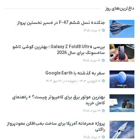
داغ‌ترین‌های روز
جنگنده نسل ششم F-47 در مسیر نخستین پرواز
12 مرداد 1405
بررسی Galaxy Z Fold8 Ultra ؛ بهترین گوشی تاشو
سامسونگ برای سال 2026
13 مرداد 1405
سفر به گذشته با Google Earth
17 فروردین 1403 - به‌روزشده در 27 مهر 1404
بهترین موتور برق برای کامپیوتر چیست؟ + راهنمای
کامل خرید
13 مرداد 1405
پروژه محرمانه آمریکا برای ساخت بمب‌افکن عمودپرواز
راکتی
12 مرداد 1405