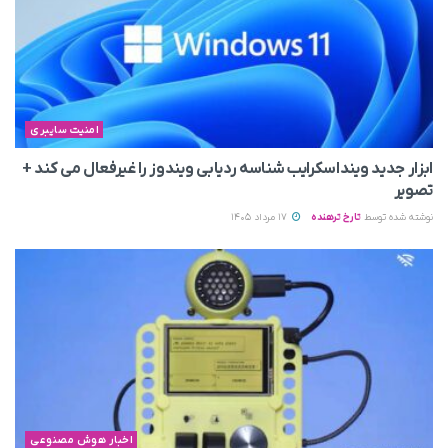
امنیت سایبری
ابزار جدید وینداسکرایب شناسه ردیابی ویندوز را غیرفعال می‌ کند +
تصویر
نوشته شده توسط
تارخ ترهنده
17 مرداد 1405
اخبار هوش مصنوعی