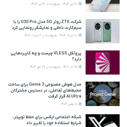
20 تیر 1404 - به‌روزشده در 21 تیر 1404
شرکت ZTE روتر 5G مدل U30 Pro را با
سیم‌کارت داخلی و نمایشگر رونمایی کرد
20 مرداد 1404 - به‌روزشده در 21 مرداد 1404
پروتکل VLESS چیست و چه کاربردهایی
دارد؟
25 آذر 1402 - به‌روزشده در 27 مهر 1404
مدل هوش مصنوعی Genie 3 برای ساخت
محیط‌های تعاملی، در دسترس مشترکان
AI Ultra قرار گرفت
10 بهمن 1404
شبکه اجتماعی ایکس برای حفظ توییتر،
شرایط استفاده خود را تغییر داد