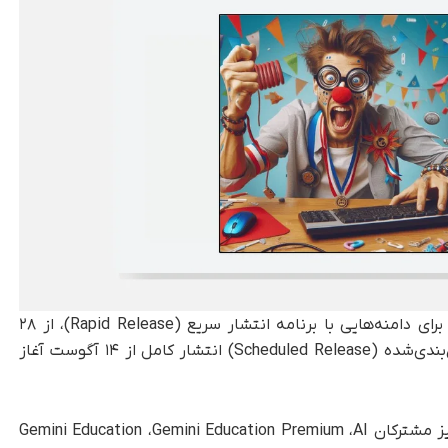
این قابلیت‌ها به‌صورت مرحله‌ای منتشر می‌شوند. برای دامنه‌هایی با برنامه انتشار سریع (Rapid Release)، از ۲۸
جولای فعال شده‌اند و برای دامنه‌های انتشار زمان‌بندی‌شده (Scheduled Release) انتشار کامل از ۱۴ آگوست آغاز
کاربران نسخه‌های Business Standard و Plus و نیز مشترکان Gemini Education ،‌Gemini Education Premium ،‌AI