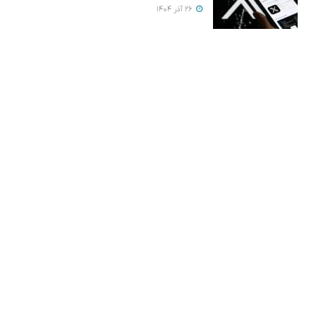
26 آذر 1404