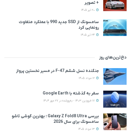
+ تصویر
20 تیر 1405
سامسونگ از SSD جدید 990 با عملکرد متفاوت
رونمایی کرد
24 تیر 1405
داغ‌ترین‌های روز
جنگنده نسل ششم F-47 در مسیر نخستین پرواز
12 مرداد 1405
سفر به گذشته با Google Earth
17 فروردین 1403 - به‌روزشده در 27 مهر 1404
بررسی Galaxy Z Fold8 Ultra ؛ بهترین گوشی تاشو
سامسونگ برای سال 2026
13 مرداد 1405