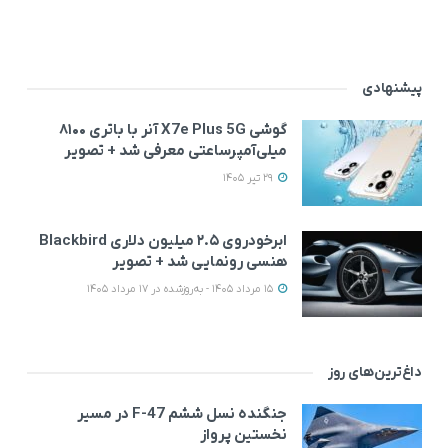
پیشنهادی
گوشی X7e Plus 5G آنر با باتری ۸۱۰۰
میلی‌آمپرساعتی معرفی شد + تصویر
29 تیر 1405
ابرخودروی ۲.۵ میلیون دلاری Blackbird
هنسی رونمایی شد + تصویر
15 مرداد 1405 - به‌روزشده در 17 مرداد 1405
داغ‌ترین‌های روز
جنگنده نسل ششم F-47 در مسیر
نخستین پرواز