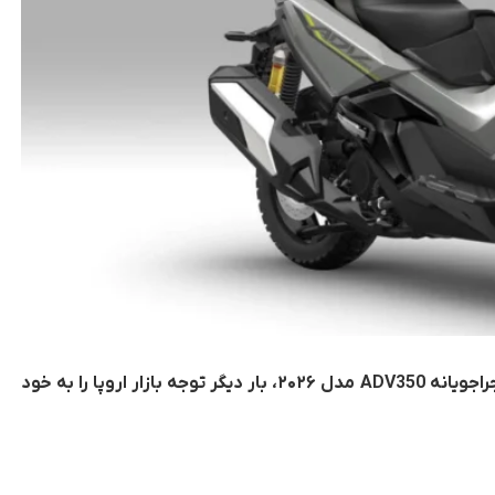
شرکت هوندا با معرفی نسخه تازه‌ای از اسکوتر ماجراجویانه ADV350 مدل ۲۰۲۶، بار دیگر توجه بازار اروپا را به خود