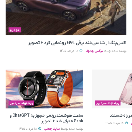
خودرو
اکس‌پنگ از شاسی‌بلند برقی G9L رونمایی کرد + تصویر
نوشته شده توسط
نرگس چالوک
18 مرداد 1405
پیشنهاد سردبیر
پیشنهاد سردبیر
ر راه هستند
ساعت هوشمند رولمی مجهز به ChatGPT و
Grok معرفی شد + تصویر
18 مرداد 1405
نوشته شده توسط
ساینا چمنی
18 مرداد 1405