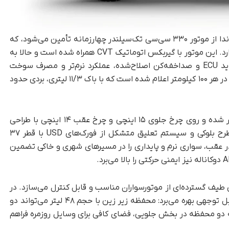
از نظر فنی، قدرت اسکوتر ماجراجویانه ADV350 هوندا از موتور ۳۳۰ سی‌سی تک‌سیلندر چهارزمانه تأمین می‌شود، که
توان تولید ۲۹ اسب‌بخار و ۳۱/۵ نیوتن‌متر گشتاور دارد. این موتور با گیربکس اتوماتیک CVT همراه شده است و حالا به
لطف مبدل کاتالیستی بازطراحی‌شده، تنظیمات جدید ECU و صداخفه‌کن اصلاح‌شده، عملکرد نرم‌تر و مصرف سوخت
بهتری ارائه می‌دهد. مصرف ترکیبی آن تنها ۳/۵ لیتر در هر ۱۰۰ کیلومتر اعلام شده است که با باک ۱۱/۳ لیتری، بردی حدود
ساختار ADV350 بر پایه فریم فولادی لوله‌ای استوار شده و روی چرخ جلوی ۱۵ اینچی و چرخ عقب ۱۴ اینچی با طراحی
شش‌پره‌ای سوار است. لاستیک‌های Tubeless با طرح بلوکی و سیستم تعلیق متشکل از فورک‌های USD با قطر ۳۷
در عقب، سواری‌ نرم و پایداری را در مسیرهای شهری و خاکی تضمین
ست، که آن را برای طیف گسترده‌ای از موتورسواران مناسب و قابل کنترل می‌سازد. در
بخش کاربردی نیز ADV350 از فضای ذخیره‌سازی قابل‌ توجهی بهره می‌برد: محفظه زیر زین با حجم ۴۸ لیتر می‌تواند دو
که دو محفظه در بخش جلویی، فضای کافی برای وسایل روزمره فراهم