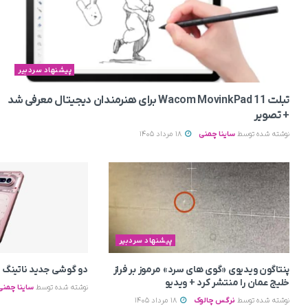
پیشنهاد سردبیر
تبلت Wacom MovinkPad 11 برای هنرمندان دیجیتال معرفی شد
+ تصویر
نوشته شده توسط
ساینا چمنی
18 مرداد 1405
پیشنهاد سردبیر
پنتاگون ویدیوی «گوی های سرد» مرموز بر فراز
دو گوشی جدید ناتینگ د
خلیج عمان را منتشر کرد + ویدیو
نوشته شده توسط
ساینا چمنی
نوشته شده توسط
نرگس چالوک
18 مرداد 1405