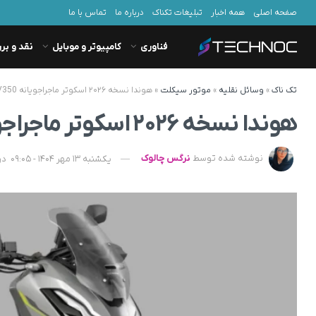
صفحه اصلی
همه اخبار
تبلیغات تکناک
درباره ما
تماس با ما
فناوری
کامپیوتر و موبایل
نقد و بر
تک ناک
»
وسائل نقلیه
»
موتور سیکلت
»
هوندا نسخه ۲۰۲۶ اسکوتر ماجراجویانه ADV350 را معرفی کرد + تصویر
هوندا نسخه ۲۰۲۶ اسکوتر ماجراجویانه ADV350 را معرفی کرد + تصویر
نوشته شده توسط
نرگس چالوک
یکشنبه 13 مهر 1404 - 09:05
در