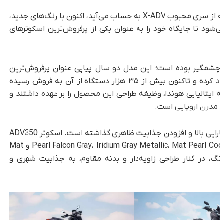
، این مدل که نسخه‌ای تکامل‌یافته از سری محبوب X-ADV به حساب می‌آید، اکنون با رنگ‌های جدید،
شود تا جایگاه خود را به‌ عنوان یکی از پرفروش‌ترین اسکوترهای
فقیت ADV350 از زمان رونمایی در سال ۲۰۲۲ چشمگیر بوده است؛ این مدل دو سال پیاپی عنوان پرفروش‌ترین
اسکوتر بالای ۳۰۰ سی‌سی را در بازار اروپا از آن خود کرده و تاکنون بیش از ۳۵ هزار دستگاه از آن به فروش رسیده
ان Honda Italia Industriale SpA، شاخه ایتالیایی هوندا، وظیفه طراحی این محصول را بر عهده داشتند و
 مدرن اروپایی است.
شرکت هوندا در نسخه جدید، تمرکز خود را بر حفظ کارایی بالا و افزودن جذابیت ظاهری گذاشته است. اسکوتر ADV350
مدل ۲۰۲۶ اکنون در چهار رنگ جدید شامل Pearl Falcon Gray، Iridium Gray Metallic، Mat Pearl Cool White و Mat
ید. این تنوع رنگ، در کنار طراحی زاویه‌دار و بدنه مقاوم، به جذابیت شهری و