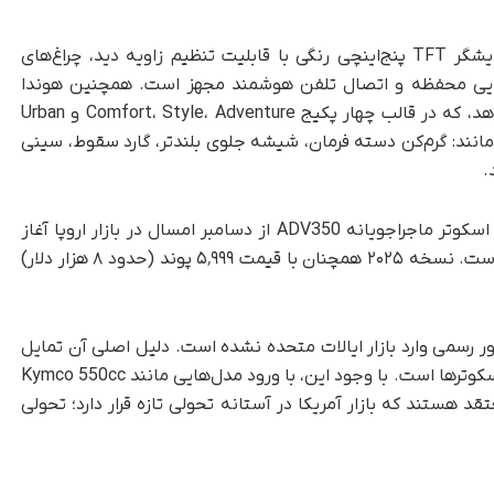
از نظر امکانات رفاهی و فناورانه، این مدل به نمایشگر TFT پنج‌اینچی رنگی با قابلیت تنظیم زاویه دید، چراغ‌های
وشنایی محفظه و اتصال تلفن هوشمند مجهز است. همچنین هوندا
مجموعه‌ای از بسته‌های شخصی‌سازی را ارائه می‌دهد، که در قالب چهار پکیج Comfort، Style، Adventure و Urban
مانند: گرم‌کن دسته فرمان، شیشه جلوی بلندتر، گارد سقوط، سینی
.
شرکت هوندا اعلام کرده است که تحویل مدل ۲۰۲۶ اسکوتر ماجراجویانه ADV350 از دسامبر امسال در بازار اروپا آغاز
می‌شود، هرچند هنوز قیمت نهایی مشخص نشده است. نسخه ۲۰۲۵ همچنان با قیمت ۵٬۹۹۹ پوند (حدود ۸ هزار دلار)
بالا در اروپا، ADV350 هنوز به‌ طور رسمی وارد بازار ایالات متحده نشده است. دلیل اصلی آن تمایل
پایین خریداران آمریکایی به پرداخت مبالغ بالا برای اسکوترها است. با وجود این، با ورود مدل‌هایی مانند Kymco 550cc
د هستند که بازار آمریکا در آستانه تحولی تازه قرار دارد؛ تحولی