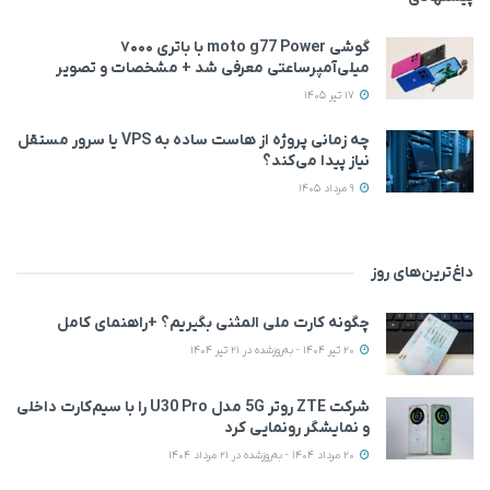
گوشی moto g77 Power با باتری ۷۰۰۰
میلی‌آمپرساعتی معرفی شد + مشخصات و تصویر
17 تیر 1405
چه زمانی پروژه از هاست ساده به VPS یا سرور مستقل
نیاز پیدا می‌کند؟
9 مرداد 1405
داغ‌ترین‌های روز
چگونه کارت ملی المثنی بگیریم؟ +راهنمای کامل
20 تیر 1404 - به‌روزشده در 21 تیر 1404
شرکت ZTE روتر 5G مدل U30 Pro را با سیم‌کارت داخلی
و نمایشگر رونمایی کرد
20 مرداد 1404 - به‌روزشده در 21 مرداد 1404