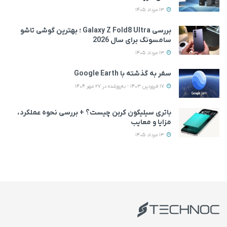
13 مرداد 1405
بررسی Galaxy Z Fold8 Ultra ؛ بهترین گوشی تاشو
سامسونگ برای سال 2026
13 مرداد 1405
سفر به گذشته با Google Earth
17 فروردین 1403 - به‌روزشده در 27 مهر 1404
باتری سیلیکون کربن چیست؟ + بررسی نحوه عملکرد،
مزایا و معایب
13 مرداد 1405