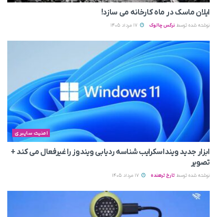
ایلان ماسک در ماه کارخانه می سازد!
نوشته شده توسط
نرگس چالوک
17 مرداد 1405
امنیت سایبری
ابزار جدید وینداسکرایب شناسه ردیابی ویندوز را غیرفعال می‌ کند +
تصویر
نوشته شده توسط
تارخ ترهنده
17 مرداد 1405