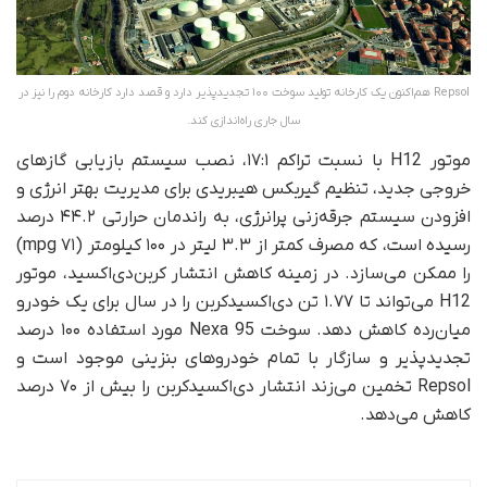
Repsol هم‌اکنون یک کارخانه تولید سوخت ۱۰۰ تجدیدپذیر دارد و قصد دارد کارخانه دوم را نیز در
سال جاری راه‌اندازی کند.
موتور H12 با نسبت تراکم ۱۷:۱، نصب سیستم بازیابی گازهای
خروجی جدید، تنظیم گیربکس هیبریدی برای مدیریت بهتر انرژی و
افزودن سیستم جرقه‌زنی پرانرژی، به راندمان حرارتی ۴۴.۲ درصد
رسیده است، که مصرف کمتر از ۳.۳ لیتر در ۱۰۰ کیلومتر (۷۱ mpg)
را ممکن می‌سازد. در زمینه کاهش انتشار کربن‌دی‌اکسید، موتور
H12 می‌تواند تا ۱.۷۷ تن دی‌اکسیدکربن را در سال برای یک خودرو
میان‌رده کاهش دهد. سوخت Nexa 95 مورد استفاده ۱۰۰ درصد
تجدیدپذیر و سازگار با تمام خودروهای بنزینی موجود است و
Repsol تخمین می‌زند انتشار دی‌اکسیدکربن را بیش از ۷۰ درصد
کاهش می‌دهد.