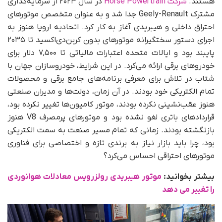
هستند.
شرکت Horse Powertrain
در سال ۲۰۲۳ از سرمایه‌گذاری
مشترک Geely-Renault جدا شد و به‌ عنوان متخصص موتورهای
احتراق داخلی و هیبریدی آغاز به کار کرد. اتحادیه اروپا هنوز به
اجرای دستور سختگیرانه موتورهای بدون کربن‌دی‌اکسید تا ۲۰۳۵
پایبند بود و ایالات متحده اعتبارات مالیاتی تا ۷,۵۰۰ دلار برای
خودروهای برقی ارائه می‌کرد. در این شرایط، خودروسازان جهان با
شتاب در تلاش برای معرفی برنامه‌های جامع برقی و محصولات
تمام الکتریکی خود بودند. در آن زمان، دولت‌ها و مدیران صنعتی
هنوز عقب‌نشینی نکرده بودند، موتور کامیون‌ها تغییر نکرده بود،
قراردادهای باتری لغو نشده بود و موتورهای پرمصرف V8 هنوز
بازنگشته بودند. زمانی که تمام مسیر صنعت به سمت الکتریکی
بود، چرا باید بازار نیاز به برندی تازه و اختصاصی برای فناوری
موتورهای احتراقی احساس می‌کرد؟
بیشتر بخوانید:
موتور هیبریدی رولزرویس معادلات هوانوردی
را تغییر می‌ دهد