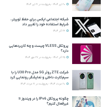
20 تیر 1404 - به‌روزشده در 21 تیر 1404
شبکه اجتماعی ایکس برای حفظ توییتر،
شرایط استفاده خود را تغییر داد
26 آذر 1404
پروتکل VLESS چیست و چه کاربردهایی
دارد؟
25 آذر 1402 - به‌روزشده در 27 مهر 1404
شرکت ZTE روتر 5G مدل U30 Pro را با
سیم‌کارت داخلی و نمایشگر رونمایی کرد
20 مرداد 1404 - به‌روزشده در 21 مرداد 1404
چگونه پروتکل IPv6 را در ویندوز ۱۱
غیرفعال کنیم؟