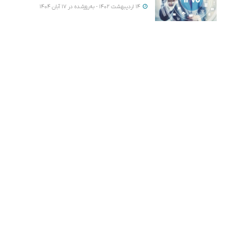
14 اردیبهشت 1402 - به‌روزشده در 17 آبان 1404