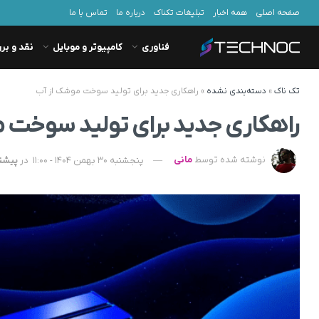
صفحه اصلی
همه اخبار
تبلیغات تکناک
درباره ما
تماس با ما
فناوری
کامپیوتر و موبایل
نقد و بر
تک ناک
»
دسته‌بندی نشده
»
راهکاری جدید برای تولید سوخت موشک از آب
راهکاری جدید برای تولید سوخت 
نوشته شده توسط
مانی
پنجشنبه 30 بهمن 1404 - 11:00
در
پیشن