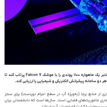
استارت‌آپ General Galactic قصد دارد در ماه اکتبر یک ماهواره ۱۱۰۰ پوندی را با موشک Falcon 9 پرتاب کند تا
هر دو سامانه پیشرانش الکتریکی و شیمیایی را ارزیابی کند.
رداری از منابع برجا (به‌ویژه آب در سطح اجرام دوردست) برای سنتز
اری ماموریت‌های فضایی است. سال‌ها است که دانشمندان بیان
امین سوخت بازگشت فضانوردان آینده باشد.