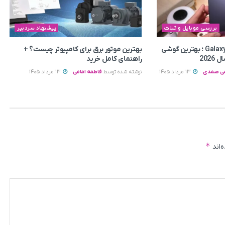
بررسی موبایل و تبلت
پیشنهاد سردبیر
بررسی Galaxy Z Fold8 Ultra ؛ بهترین گوشی
بهترین موتور برق برای کامپیوتر چیست؟ +
202
راهنمای کامل خرید
می صمدی
13 مرداد 1405
نوشته شده توسط
فاطمه امامی
13 مرداد 1405
*
‌اند