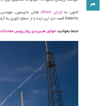
اکنون به
گزارش Wired
Galactic قصد دارد این ایده را از سطح تئوری به آزمایش عملی برساند.
حتما بخوانید:
موتور هیبریدی رولزرویس معادلات ه