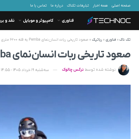
صفحه اصلی
همه اخبار
تبلیغات تکناک
درباره ما
تماس با ما
فناوری
کامپیوتر و موبایل
نقد و بر
تک ناک
»
فناوری
»
رباتیک
»
صعود تاریخی ربات انسان‌نمای Pemba به قله ۶۲۰۰ متری + ویدیو
صعود تاریخی ربات انسان‌نمای Pemba به قله ۶۲۰۰ متری + ویدیو
نوشته شده توسط
نرگس چالوک
سه‌شنبه 19 خرداد 1405 - 14:55 - به‌روزشده در چهارشنبه 20 خرداد 1405 - 08:51