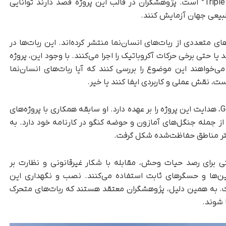
حساب می‌آید بخشی از پروژه‌ای با عنوان “Triple Crown” است. پژوهشگران در قالب این پروژه قصد دارند توانایی
 طبیعی جهان آزمایش کنند.
 متعددی از ربات‌های انسان‌نما منتشر کرده‌اند. این ربات‌ها در
ا حتی برخی حرکات آکروباتیک را اجرا می‌کنند. با وجود این، پروژه
ن می‌خواهند این موضوع را بررسی کنند که آیا ربات‌های انسان‌نما
، نقش عملی و کاربردی ایفا کنند یا خیر.
پابلو برلانگا بوئمار، بنیان‌گذار شرکت Geologic Dome، هدایت این پروژه را بر عهده دارد. او سابقه همکاری با پروژه‌های
 جمله جنگل‌های آمازون و حوضه کنگو در کارنامه خود دارد. به
بهتر مناطق حفاظت‌شده شکل گرفت.
 برای رصد حیات وحش، مقابله با شکار غیرقانونی و نظارت بر
ن‌ها و حسگرهای ثابت استفاده می‌کنند. نصب و نگهداری این
است. به همین دلیل، پژوهشگران معتقد هستند که ربات‌های متحرک
 شوند.