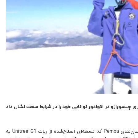
نسان‌نمای Pemba با صعود به قله ۶۲۰۰ متری چیمبورازو در اکوادور توانایی خود را در شرایط سخت نشان داد
، صعود ربات انسان‌نمای Pemba که نسخه‌ای اصلاح‌شده از ربات Unitree G1 به