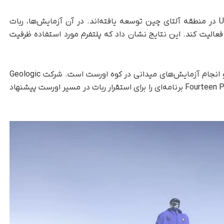
این اصلاحات بر پایه آزمایش‌های قبلی Unitree G1 در منطقه آلتای چین توسعه یافته‌اند. در آن آزمایش‌ها، ربات
رجه سانتی‌گراد نیز فعالیت کند. این نتایج نشان داد که پلتفرم مورد استفاده ظرفیت
هدف بعدی پروژه، اعزام ربات به رشته‌کوه هیمالیا و انجام آزمایش‌های میدانی در کوه اورست است. شرکت Geologic
Dome در همکاری با شرکت نپالی Fourteen Peaks Expedition برنامه‌ای را برای استقرار ربات در مسیر اورست پیشنهاد