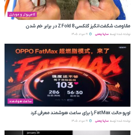
کامپیوتر و موبایل
مقاومت شگفت‌انگیز گلکسی Z Fold 8 در برابر خم شدن
نوشته شده توسط
ساینا چمنی
19 مرداد 1405
ساعت هوشمند
اوپو حالت FatMax را برای ساعت هوشمند معرفی کرد
نوشته شده توسط
ساینا چمنی
19 مرداد 1405