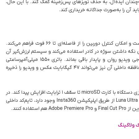
‌چندان ایده‌آل، به حذف نویزهای پس‌زمینه کمک کند. با این حال،
ید آن را به‌صورت جداگانه خریداری کند.
نمایشگر OLED دو اینچی Luna Ultra جداشدنی است و امکان کنترل دوربین را از فاصله‌ای تا ۶۶ فوت فراهم می‌کند.
 نگه داشتن سوژه در کادر استفاده می‌کند و سیستم لرزش‌گیر آن
نیز باعث می‌شود حتی با وجود حرکت سوژه، خروجی ویدیو روان و پایدار باقی بماند. باتری ۱۵۵۰ میلی‌آمپرساعتی
دستگاه با هر بار شارژ تا ۴ ساعت دوام می‌آورد و حافظه داخلی آن نیز می‌تواند ۴۷ گیگابایت عکس و ویدیو را ذخیره
برای ثبت محتوای بیشتر، لازم است ظرفیت ذخیره‌سازی دستگاه با کارت microSD تا سقف ۱ ترابایت افزایش پیدا کند. در
نهایت، هرچند امکان ویرایش ویدیوهای ثبت‌شده با Luna Ultra از طریق اپلیکیشن Insta360 وجود دارد، تایم‌کد داخلی
تفاده کنند.