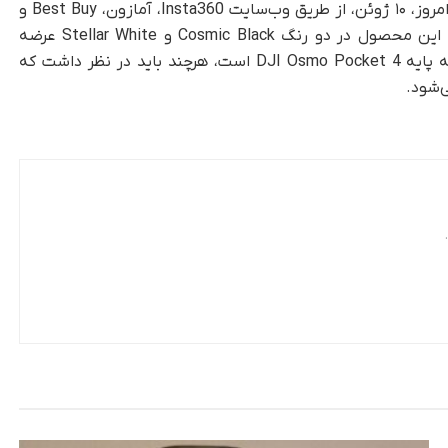
، فروش Insta360 Luna Ultra از امروز، ۱۰ ژوئن، از طریق وب‌سایت Insta360، آمازون، Best Buy و
دیگر خرده‌فروشان با قیمت ۷۷۰ دلار آغاز می‌شود. این محصول در دو رنگ Cosmic Black و Stellar White عرضه
خواهد شد. قیمت آن چند صد دلار بیشتر از نسخه پایه DJI Osmo Pocket 4 است، هرچند باید در نظر داشت که