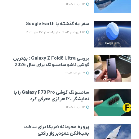
12 مرداد 1405
سفر به گذشته با Google Earth
17 فروردین 1403 - به‌روزشده در 27 مهر 1404
بررسی Galaxy Z Fold8 Ultra ؛ بهترین
گوشی تاشو سامسونگ برای سال 2026
13 مرداد 1405
سامسونگ گوشی Galaxy F70 Pro را با
نمایشگر ۱۲۰ هرتزی معرفی کرد
12 مرداد 1405
پروژه محرمانه آمریکا برای ساخت
بمب‌افکن عمودپرواز راکتی