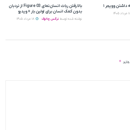
ه داشتن وویجر ۱
بالا رفتن ربات انسان‌نمای Figure 03 از نردبان
بدون کمک انسان برای اولین بار + ویدیو
نوشته شده توسط
نرگس چالوک
18 مرداد 1405
*
‌اند