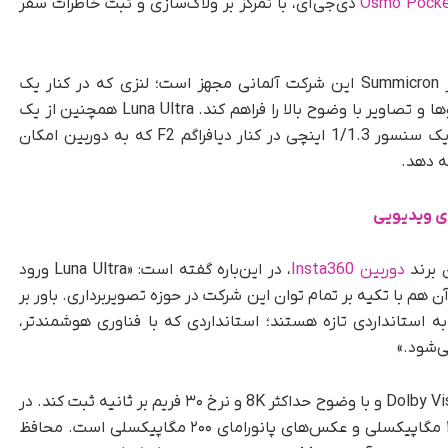
دی‌جی‌آی، با تمرکز بر ولاگ‌سازی و ثبت خاطرات سفر
این دوربین با همکاری Leica طراحی شده و به لنز Summicron این شرکت آلمانی مجهز است؛ لنزی که در کنار یک
سنسور ۸K یک‌اینچی قرار گرفته تا امکان ثبت ویدیوها و تصاویر با وضوح بالا را فراهم کند. Luna Ultra همچنین از یک
سیستم لنز تله‌فوتوی ثانویه بهره می‌برد؛ مشخصا یک سنسور 1/1.3 اینچی در کنار دیافراگم F2 که به دوربین امکان
ای ویدیویی
ن برند
دوربین Insta360
، در این‌باره گفته است: «Luna Ultra ورود
‌زند؛ آن هم با تکیه بر تمام توان این شرکت در حوزه تصویربرداری. باور بر
 استانداردی تازه هستند؛ استانداردی که با فناوری هوشمندتر،
ی‌شود.»
این دوربین می‌تواند ویدیوهایی با پشتیبانی از Dolby Vision و با وضوح حداکثر 8K و نرخ ۳۰ فریم بر ثانیه ثبت کند. در
بخش عکاسی، این دستگاه قادر به ثبت تصاویر ۳۷ مگاپیکسلی و عکس‌های پانورامای ۲۰۰ مگاپیکسلی است. محافظ