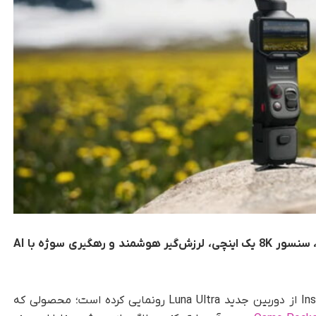
دوربین Luna Ultra اینستا ۳۶۰ با همکاری Leica، سنسور 8K یک اینچی، لرزش‌گیر هوشمند و رهگیری سوژه با AI
تکناک، Insta360 از دوربین جدید Luna Ultra رونمایی کرده است؛ محصولی که