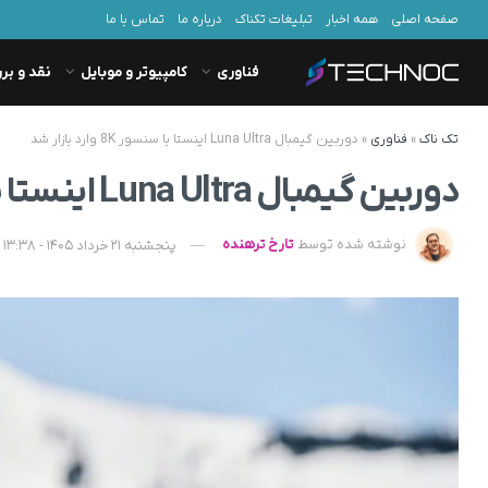
صفحه اصلی
همه اخبار
تبلیغات تکناک
درباره ما
تماس با ما
فناوری
کامپیوتر و موبایل
نقد و بر
تک ناک
»
فناوری
»
دوربین گیمبال Luna Ultra اینستا با سنسور 8K وارد بازار شد
دوربین گیمبال Luna Ultra اینستا با سنسور 8K وارد بازار شد
نوشته شده توسط
تارخ ترهنده
پنجشنبه 21 خرداد 1405 - 13:38