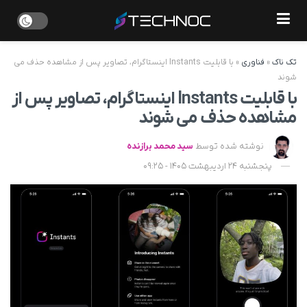
تک ناک
»
فناوری
»
با قابلیت Instants اینستاگرام، تصاویر پس از مشاهده حذف می
شوند
با قابلیت Instants اینستاگرام، تصاویر پس از
مشاهده حذف می شوند
نوشته شده توسط
سید محمد برازنده
پنجشنبه 24 اردیبهشت 1405 - 09:25