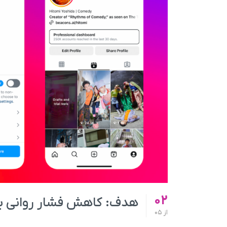
02
هدف: کاهش فشار روانی برا
از
05