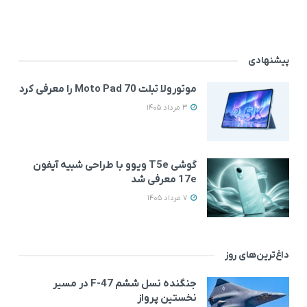
پیشنهادی
موتورولا تبلت Moto Pad 70 را معرفی کرد
3 مرداد 1405
گوشی T5e ویوو با طراحی شبیه آیفون
17e معرفی شد
7 مرداد 1405
داغ‌ترین‌های روز
جنگنده نسل ششم F-47 در مسیر
نخستین پرواز