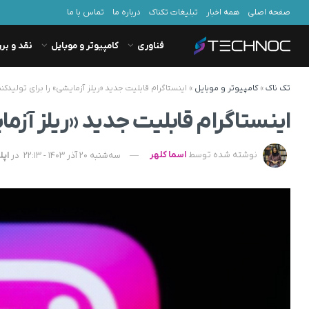
صفحه اصلی
همه اخبار
تبلیغات تکناک
درباره ما
تماس با ما
فناوری
کامپیوتر و موبایل
نقد و بر
تک ناک
»
کامپیوتر و موبایل
»
اینستاگرام قابلیت جدید «ریلز آزمایشی» را برای تولیدک
اینستاگرام قابلیت جدید «ریلز آزما
نوشته شده توسط
اسما کلهر
سه‌شنبه 20 آذر 1403 - 22:13
در
اپل