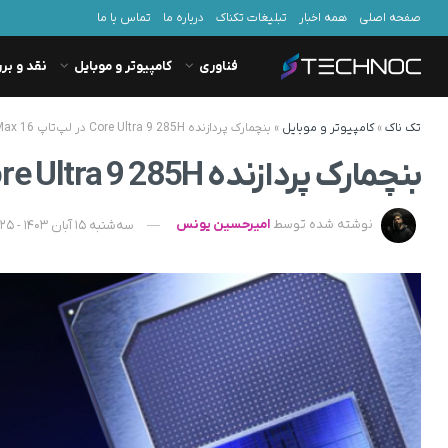
صفحه اصلی
همه اخبار
تبلیغات تکناک
درباره ما
تماس با ما
فناوری
کامپیوتر و موبایل
نقد و بر
تک ناک
»
کامپیوتر و موبایل
»
بنچمارک پردازنده Core Ultra 9 285H در لپ‌تاپ Pro Max 16 دل فاش شد
بنچمارک پردازنده Core Ultra 9 285H در لپ‌تاپ Pro Max 16 دل فاش شد
نوشته شده توسط
امیرحسین یونس
سه‌شنبه 15 آبان 1403 - 19:25