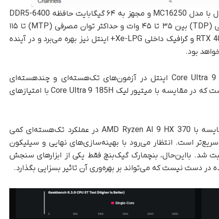
آزمایش‌های انجام‌شده روی لپ‌تاپ Pro Max 16 دل با مدل MC16250 و مجهز به ۶۴ گیگابایت حافظه DDR5-6400
نشان می‌دهد که این پردازنده با توان طراحی حرارتی (TDP) بین ۳۵ تا ۴۵ وات و حداکثر توان مصرفی (MTP) تا ۱۱۵
وات عمل می‌کند. این سیستم از پردازنده گرافیکی RTX 40 و گرافیک داخلی Xe-LPG+ اینتل نیز بهره می‌برد و در آینده
نتایج آزمایش نشان می‌دهند که پردازنده Core Ultra 9 285H اینتل در آزمون‌های تک‌هسته‌ای و چند‌هسته‌ای
به‌ترتیب امتیاز ۲,۶۶۵ و ۱۵,۳۳۰ را به دست آورده است که در مقایسه با میتیور لیک Core Ultra 9 185H با امتیازهای
با اینکه پردازنده Intel Core Ultra 9 285H در مقایسه با AMD Ryzen AI 9 HX 370 در عملکرد تک‌هسته‌ای کمی
ریع‌تر است. انتظار می‌رود با بهینه‌سازی‌های نهایی و سیلیکون
ثبت شد. با‌این‌حال، بنچمارک گیک‌بنچ فقط یکی از ابزارهای سنجش
 در دست نیست که می‌تواند بر بهره‌وری آن تاثیر بسزایی بگذارد.