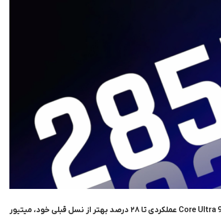
طبق نتایج جدید بنچمارک‌ها، پردازنده اینتل Core Ultra 9 285H عملکردی تا ۲۸ درصد بهتر از نسل قبلی خود، میتیور