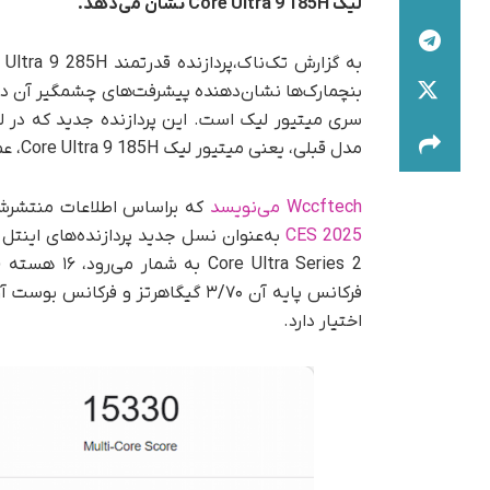
لیک Core Ultra 9 185H نشان می‌دهد.
بنچمارک‌ها نشان‌دهنده پیشرفت‌های چشمگیر آن در 
مدل قبلی، یعنی میتیور لیک Core Ultra 9 185H، عملکردی تا ۲۸ درصد سریع‌تر ارائه دهد.
Wccftech می‌نویسد
که بر‌اساس اطلاعات منتشرشده از بنچم
CES 2025
اختیار دارد.