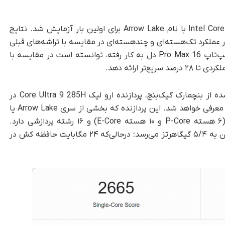
به گزارش تک‌ناک،‌پردازنده قدرتمند Intel Core Ultra 9 285H با نام Arrow Lake برای اولین بار آزمایش شد. نتایج
عملکرد تک‌هسته‌ای و چند‌هسته‌ای در مقایسه با تراشه‌های قبلی
سری میتیور لیک است. این پردازنده جدید که در لپ‌تاپ Pro Max 16 دل به‌ کار رفته، توانسته است در مقایسه با
ارک گیک‌بنچ، پردازنده ارو لیک Core Ultra 9 285H در
به‌عنوان نسل جدید پردازنده‌های اینتل معرفی خواهد شد. این پردازنده که بخشی از سری Arrow Lake یا
Core Ultra Series 2 به شمار می‌رود، ۱۶ هسته (۶ هسته P-Core و ۱۰ هسته E-Core) و ۱۶ رشته پردازشی دارد.
فرکانس پایه آن ۳/۷۰ گیگاهرتز و فرکانس بوست آن به ۵/۴ گیگاهرتز می‌رسد؛ در‌حالی‌که ۲۴ مگابایت حافظه کش در