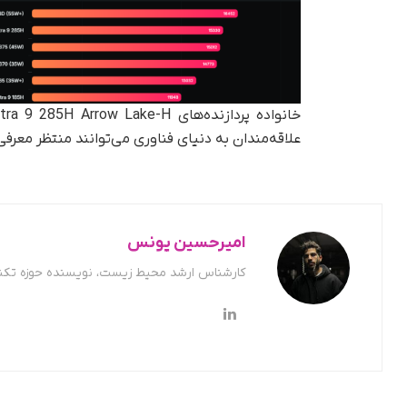
خانواده پردازنده‌های Core Ultra 9 285H Arrow Lake-H و HX در
علاقه‌مندان به دنیای فناوری می‌توانند منتظر معر
امیرحسین یونس
کارشناس ارشد محیط زیست، نویسنده حوزه تکن