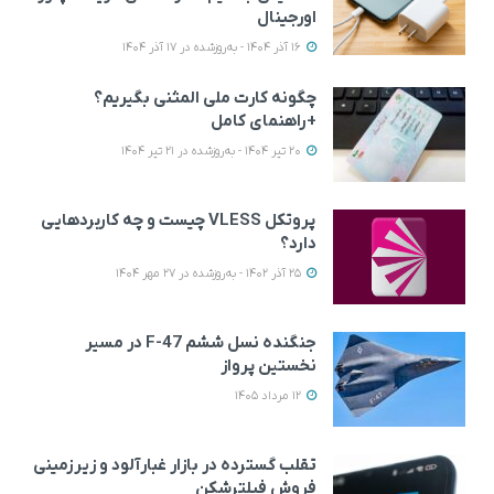
اورجینال
16 آذر 1404 - به‌روزشده در 17 آذر 1404
چگونه کارت ملی المثنی بگیریم؟
+راهنمای کامل
20 تیر 1404 - به‌روزشده در 21 تیر 1404
پروتکل VLESS چیست و چه کاربردهایی
دارد؟
25 آذر 1402 - به‌روزشده در 27 مهر 1404
جنگنده نسل ششم F-47 در مسیر
نخستین پرواز
12 مرداد 1405
تقلب گسترده در بازار غبارآلود و زیرزمینی
فروش فیلترشکن