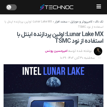
تک ناک
»
کامپیوتر و موبایل
»
سخت افزار
»
Lunar Lake MX؛ اولین پردازنده اینتل با
استفاده از نود TSMC
Lunar Lake MX؛ اولین پردازنده اینتل با
استفاده از نود TSMC
نوشته شده توسط
امیرحسین یونس
سه‌شنبه 30 آبان 1402 - 10:29