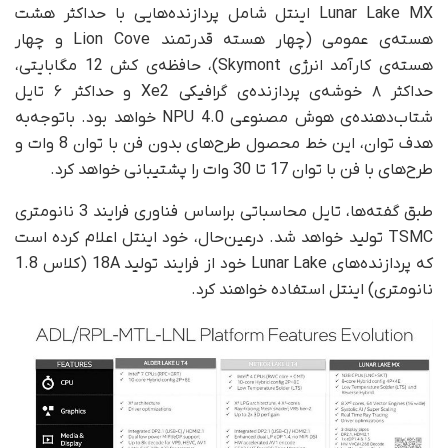
Lunar Lake MX اینتل شامل پردازنده‌هايی با حداکثر هشت
هسته‌‌ی عمومی (چهار هسته قدرتمند Lion Cove و چهار
هسته‌ی کارآمد انرژی Skymont)، حافظه‌ی کش 12 مگابايتی،
حداکثر ۸ خوشه‌ی پردازنده‌ی گرافیکی Xe2 و حداکثر ۶ تايل
شتاب‌دهنده‌ی هوش مصنوعی NPU 4.0 خواهد بود. باتوجه‌به
هدف توان، اين خط محصول طرح‌های بدون فن با توان 8 وات و
طرح‌های با فن با توان 17 تا 30 وات را پشتيبانی خواهد كرد.
طبق گفته‌ها، تایل محاسباتی بر‌اساس فناوری فرایند 3 نانومتری
TSMC تولید خواهد شد. در‌عین‌حال، خود اینتل اعلام کرده است
که پردازنده‌های Lunar Lake خود از فرایند تولید 18A (کلاس 1.8
نانومتری) اینتل استفاده خواهند کرد.