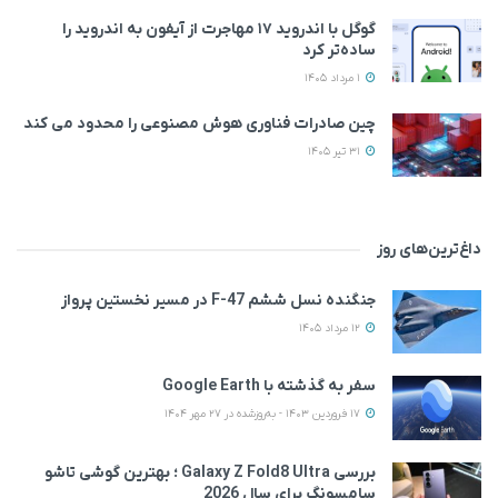
گوگل با اندروید ۱۷ مهاجرت از آیفون به اندروید را
ساده‌تر کرد
1 مرداد 1405
چین صادرات فناوری هوش مصنوعی را محدود می کند
31 تیر 1405
داغ‌ترین‌های روز
جنگنده نسل ششم F-47 در مسیر نخستین پرواز
12 مرداد 1405
سفر به گذشته با Google Earth
17 فروردین 1403 - به‌روزشده در 27 مهر 1404
بررسی Galaxy Z Fold8 Ultra ؛ بهترین گوشی تاشو
سامسونگ برای سال 2026