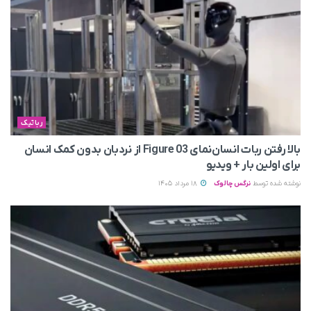
رباتیک
بالا رفتن ربات انسان‌نمای Figure 03 از نردبان بدون کمک انسان
برای اولین بار + ویدیو
نوشته شده توسط
نرگس چالوک
18 مرداد 1405