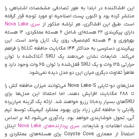
این افشاکننده در ابتدا به‌ طور تصادفی مشخصات اشتباهی را
منتشر کرده بود و اکنون پست اصلاحیه او مورد توجه قرار گرفته
است. طبق این افشاگری، هر تراشه مذکور از
سری Nova Lake
دارای پیکربندی ۲۲ هسته‌ای شامل ۶ هسته عملکردی، ۱۲ هسته
بهره‌وری و ۴ هسته کم‌مصرف روی یک تایل واحد است. این
پیکربندی دسترسی به حداکثر ۱۴۴ مگابایت حافظه bLLC را فراهم
می‌کند. شایعات نشان می‌دهند یک SKU آنلاک‌شده با توان
حرارتی ۱۲۵ وات و یک SKU قفل‌شده با توان ۶۵ وات وجود دارد و
ظاهراً تفاوت دیگری میان این دو مدل دیده نمی‌شود.
مدل‌های دو-تایلی Nova Lake-S می‌توانند میزان حافظه کش را
تا ۲۸۸ مگابایت افزایش دهند، اما احتمالا این مدل‌ها برای
SKUهای بسیار رده‌بالا رزرو خواهند شد. ارائه یک گزینه میان‌رده
رقابتی با حافظه کش زیاد برای بهبود عملکرد گیمینگ توسط تیم
آبی، تحول خوشایندی خواهد بود. یادآوری می‌شود که بر اساس
نشت اطلاعات و شایعات،
سری پردازنده‌های Nova Lake
اینتل
احتمالاً از معماری Coyote Cove برای هسته‌های عملکردی و