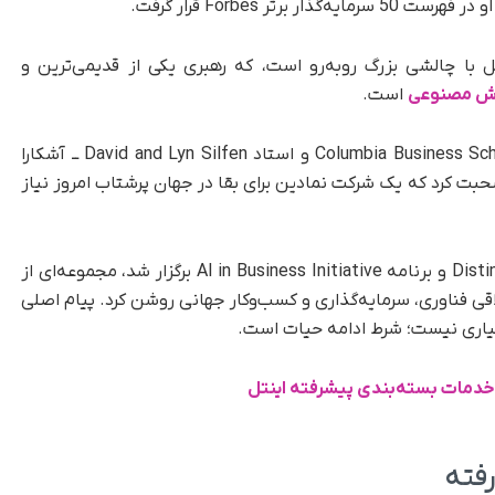
 با چالشی بزرگ روبه‌رو است، که رهبری یکی از قدیمی‌ترین و
 مصنوعی
است.
او در گفت‌وگویی با Costis Maglaras ــ رئیس Columbia Business School و استاد David and Lyn Silfen ــ آشکارا
بت کرد که یک شرکت نمادین برای بقا در جهان پرشتاب امروز نیاز
این گفت‌وگو که در قالب Distinguished Speaker Series و برنامه AI in Business Initiative برگزار شد، مجموعه‌ای از
اقی فناوری، سرمایه‌گذاری و کسب‌وکار جهانی روشن کرد. پیام اصلی
یاری نیست؛ شرط ادامه حیات است.
دمات بسته‌بندی پیشرفته اینتل
رفته