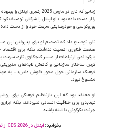
از
04
زمانی که تان در مارس 2025 ره
را از دست داده بود.» او اینتل را شرکتی توصیف کرد ک
بوروکراسی و خودرضایتی سرعت خود را از دست داده ب
تان توضیح داد که تصمیم او برای پذیرفتن این مسئ
صنعت فناوری اهمیت نداشت، بلکه برای اقتصاد جه
بازگرداندن ارتباطات از مسیر کنجکاوی تازه، سرعت ب
کردن ساختار سازمانی و کاهش لایه‌های مدیریتی ب
فرهنگ سازمانی حول محور «گوش‌ دادن» ــ به مهند
منسوخ نبود.
او معتقد بود که این بازتنظیم فرهنگی برای رو
تهدیدی برای خلاقیت انسانی نمی‌داند، بلکه ابزاری
جرئت دگرگونی داشته باشند.
بخوانید:
اینتل در CES 2026 از تراشه پنتر لیک با فناوری 18A پرده‌برداری می‌کند