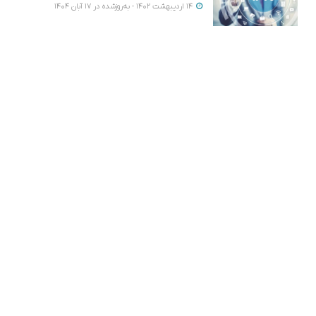
14 اردیبهشت 1402 - به‌روزشده در 17 آبان 1404