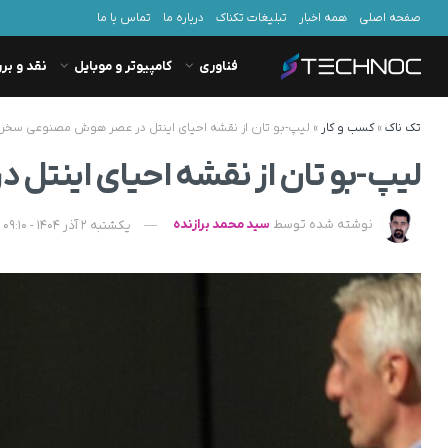
صفحه اصلی
همه اخبار
تبلیغات تکناک
درباره ما
تماس با ما
فناوری
کامپیوتر و موبایل
نقد و بر
تک ناک
»
کسب و کار
»
لیپ-بو تان از نقشه احیای اینتل در عصر هوش مصنوعی سخ
لیپ-بو تان از نقشه احیای این
نوشته شده توسط
سید محمد برازنده
یکشنبه 2 آذر 1404 - 09:10