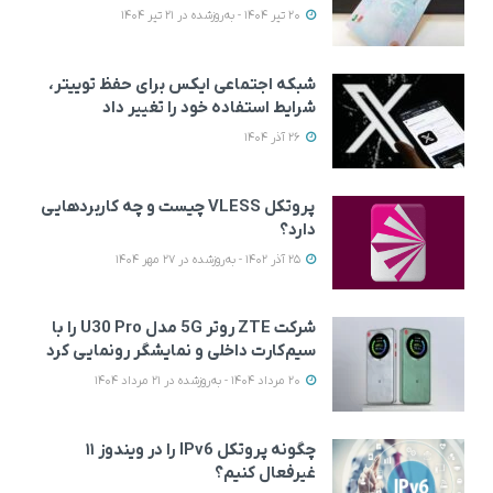
20 تیر 1404 - به‌روزشده در 21 تیر 1404
شبکه اجتماعی ایکس برای حفظ توییتر،
شرایط استفاده خود را تغییر داد
26 آذر 1404
پروتکل VLESS چیست و چه کاربردهایی
دارد؟
25 آذر 1402 - به‌روزشده در 27 مهر 1404
شرکت ZTE روتر 5G مدل U30 Pro را با
سیم‌کارت داخلی و نمایشگر رونمایی کرد
20 مرداد 1404 - به‌روزشده در 21 مرداد 1404
چگونه پروتکل IPv6 را در ویندوز ۱۱
غیرفعال کنیم؟