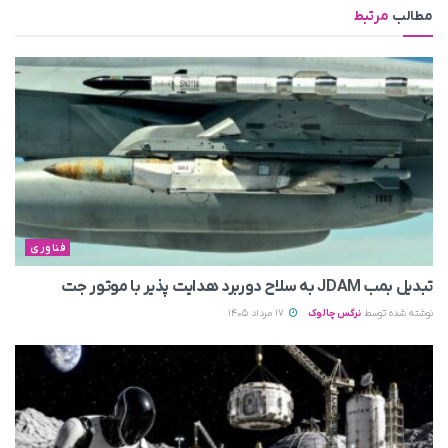
مطالب
مرتبط
فناوری
تبدیل بمب JDAM به سلاح دوربرد هدایت پذیر با موتور جت
نوشته شده توسط
نرگس چالوک
17 مرداد 1405