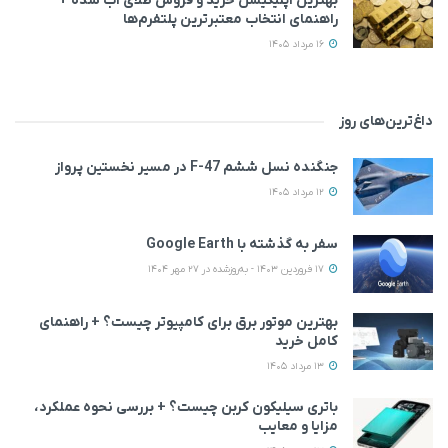
بهترین اپلیکیشن خرید و فروش طلای آب شده +
راهنمای انتخاب معتبرترین پلتفرم‌ها
16 مرداد 1405
داغ‌ترین‌های روز
جنگنده نسل ششم F-47 در مسیر نخستین پرواز
12 مرداد 1405
سفر به گذشته با Google Earth
17 فروردین 1403 - به‌روزشده در 27 مهر 1404
بهترین موتور برق برای کامپیوتر چیست؟ + راهنمای
کامل خرید
13 مرداد 1405
باتری سیلیکون کربن چیست؟ + بررسی نحوه عملکرد،
مزایا و معایب