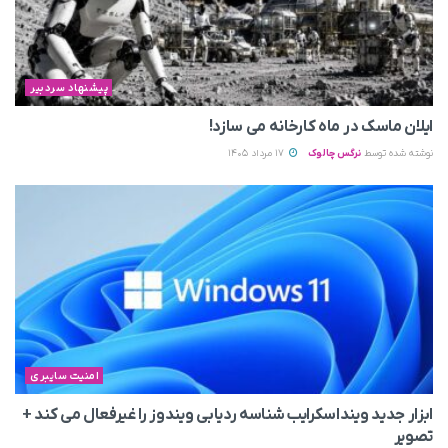
پیشنهاد سردبیر
ایلان ماسک در ماه کارخانه می سازد!
نوشته شده توسط
نرگس چالوک
17 مرداد 1405
امنیت سایبری
ابزار جدید وینداسکرایب شناسه ردیابی ویندوز را غیرفعال می‌ کند +
تصویر