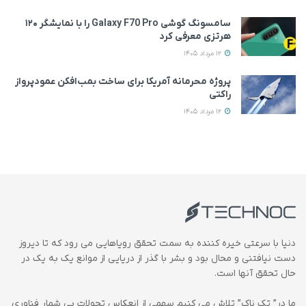
سامسونگ گوشی Galaxy F70 Pro را با نمایشگر ۱۲۰
هرتزی معرفی کرد
12 مرداد 1405
پروژه محرمانه آمریکا برای ساخت بمب‌افکن عمودپرواز
راکتی
12 مرداد 1405
دنیا با سرعتی خیره کننده به سمت تحقق رویاهایی می رود که تا دیروز
دست نیافتنی و محال بود و بشر با گذر از دریایی از موانع یک به یک در
حال تحقق آنها است.
ما در” تک ناک” تلاش می کنیم سهمی از انعکاس تحولات بی شمار فناوری