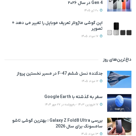
Gen 4 در سال ۲۰۲۶
20 تیر 1405
این گوشی ماژولار تعریف موبایل را تغییر می‌ دهد +
تصویر
17 مرداد 1405
داغ‌ترین‌های روز
جنگنده نسل ششم F-47 در مسیر نخستین پرواز
12 مرداد 1405
سفر به گذشته با Google Earth
17 فروردین 1403 - به‌روزشده در 27 مهر 1404
بررسی Galaxy Z Fold8 Ultra ؛ بهترین گوشی تاشو
سامسونگ برای سال 2026
13 مرداد 1405