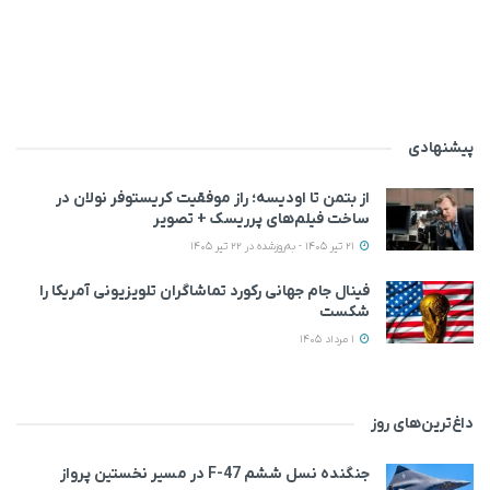
پیشنهادی
از بتمن تا اودیسه؛ راز موفقیت کریستوفر نولان در
ساخت فیلم‌های پرریسک + تصویر
21 تیر 1405 - به‌روزشده در 22 تیر 1405
فینال جام جهانی رکورد تماشاگران تلویزیونی آمریکا را
شکست
1 مرداد 1405
داغ‌ترین‌های روز
جنگنده نسل ششم F-47 در مسیر نخستین پرواز