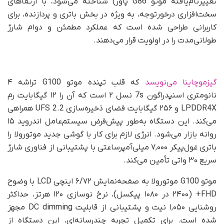
تغییرنام‌یافته موتو G86 پاور) شناخته می‌شود، با ارتقاهای
سخت‌افزاری درخورتوجه، به ویژه در بخش باتری و پردازنده، برای
کاربرانی طراحی شده است که عملکرد مطمئن و دوام شارژ
طولانی‌مدت را در اولویت قرار می‌دهند.
گیزموچاینا می‌نویسد
که قلب تپنده موتو G100 تراشه ۴
نانومتری اسنپدراگون 7s نسل ۲ است که آن را ۱۲ گیگابایت رم
LPDDR4X و ۲۵۶ گیگابایت فضای ذخیره‌سازی UFS 2.2 همراهی
می‌کند. این دستگاه به‌طور پیش‌فرض سیستم‌عامل اندروید ۱۵
روانه بازار می‌شود. انرژی لازم برای کار با گوشی جدید موتورولا را
باتری غول‌پیکر ۷,۰۰۰ میلی‌آمپرساعتی با پشتیبانی از فناوری شارژ
سریع ۳۰ واتی تأمین می‌کند.
موتو G100 موتورولا به صفحه‌نمایش ۶/۷۲ اینچی LCD با وضوح
FHD+ (۲۴۰۰ در ۱۰۸۰ پیکسل)، نرخ نوسازی ۱۲۰ هرتز، حداکثر
روشنایی ۱,۰۵۰ نیت و پشتیبانی از قابلیت DC dimming مجهز
شده است. برای تکمیل تجربه چندرسانه‌ای، این دستگاه از