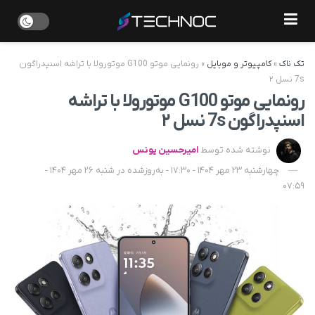
تک ناک
»
کامپیوتر و موبایل
»
رونمایی موتو G100 موتورولا با تراشه اسنپدراگون
7s نسل ۲
رونمایی موتو G100 موتورولا با تراشه
اسنپدراگون 7s نسل ۲
نوشته شده توسط
امیرحسین یونس
چهارشنبه 23 مهر 1404 - 17:30 - به‌روزشده در شنبه 26 مهر 1404 -
07:59