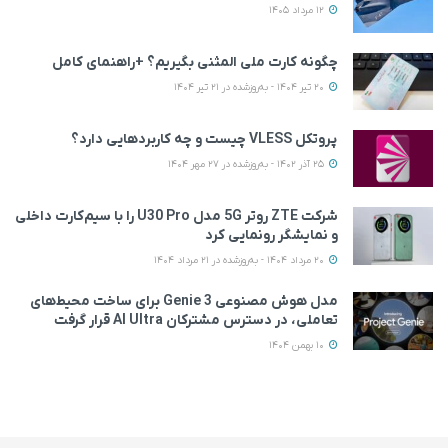
12 مرداد 1405
چگونه کارت ملی المثنی بگیریم؟ +راهنمای کامل
20 تیر 1404 - به‌روزشده در 21 تیر 1404
پروتکل VLESS چیست و چه کاربردهایی دارد؟
25 آذر 1402 - به‌روزشده در 27 مهر 1404
شرکت ZTE روتر 5G مدل U30 Pro را با سیم‌کارت داخلی
و نمایشگر رونمایی کرد
20 مرداد 1404 - به‌روزشده در 21 مرداد 1404
مدل هوش مصنوعی Genie 3 برای ساخت محیط‌های
تعاملی، در دسترس مشترکان AI Ultra قرار گرفت
10 بهمن 1404