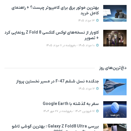
بهترین موتور برق برای کامپیوتر چیست؟ + راهنمای
کامل خرید
13 مرداد 1405
کاویار از نسخه‌های لوکس گلکسی Z Fold 8 رونمایی کرد
+ تصویر
10 مرداد 1405 - به‌روزشده در 11 مرداد 1405
داغ‌ترین‌های روز
جنگنده نسل ششم F-47 در مسیر نخستین پرواز
12 مرداد 1405
سفر به گذشته با Google Earth
17 فروردین 1403 - به‌روزشده در 27 مهر 1404
بررسی Galaxy Z Fold8 Ultra ؛ بهترین گوشی تاشو