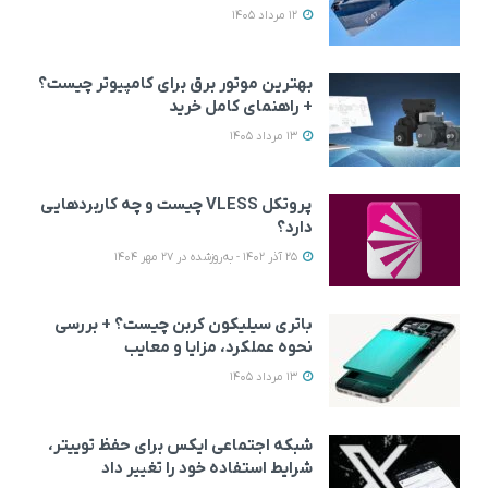
12 مرداد 1405
بهترین موتور برق برای کامپیوتر چیست؟
+ راهنمای کامل خرید
13 مرداد 1405
پروتکل VLESS چیست و چه کاربردهایی
دارد؟
25 آذر 1402 - به‌روزشده در 27 مهر 1404
باتری سیلیکون کربن چیست؟ + بررسی
نحوه عملکرد، مزایا و معایب
13 مرداد 1405
گوشی مو
گوشی موبایل اپل مدل
گوشی موبایل اپل مدل
iPhone 17 Pro Max CH
iPhone 17 Pro ZAA تک
شبکه اجتماعی ایکس برای حفظ توییتر،
و ر
دو سیم کارت ظرفیت 256
سیم کارت + eSim ظرفیت
شرایط استفاده خود را تغییر داد
اکتیو
گیگابایت و رم 12 گیگابایت
256 گیگابایت و رم 12
999,000