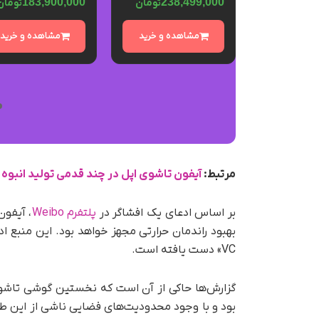
183,900,000
238,499,000
تومان
تومان
285
تومان
مشاهده و خرید
مشاهده و خرید
ه و خرید
مرتبط:
آیفون تاشوی اپل در چند قدمی تولید انبوه
بر اساس ادعای یک افشاگر در
پلتفرم Weibo
بهبود راندمان حرارتی مجهز خواهد بود. این منبع اد
VC» دست یافته است.
گزارش‌ها حاکی از آن است که نخستین گوشی تاشوی اپل
بود و با وجود محدودیت‌های فضایی ناشی از این ط