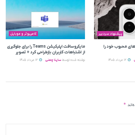
پیشنهاد سردبیر
کامپیوتر و موبایل
ای محبوب خود را
مایکروسافت اپلیکیشن Teams را برای جلوگیری
از اشتباهات کاربران بازطراحی کرد + تصویر
12 مرداد 1405
نوشته شده توسط
ساینا چمنی
12 مرداد 1405
*
‌اند