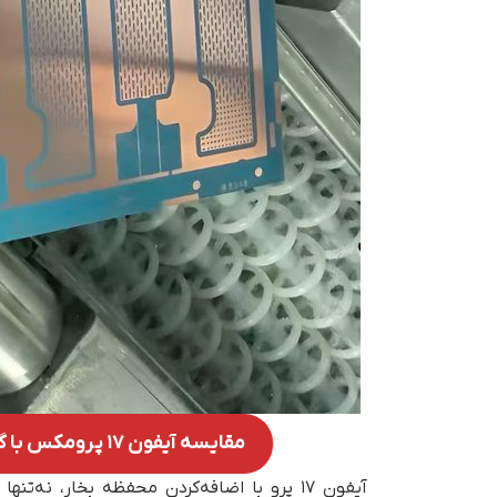
مقایسه آیفون ۱۷ پرومکس با گلکسی S25 اولترا؛ نبرد بزرگ پرچمداران ۲۰۲۵
آیفون ۱۷ پرو با اضافه‌کردن محفظه بخار، نه