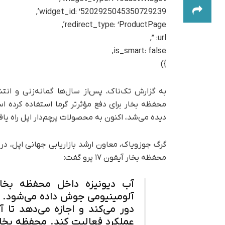
widget_id: ‘5202925045350729239’,
redirect_type: ‘ProductPage’,
url: ”,
is_smart: false,
})
محفظه بخار برای دفع مؤثرتر گرما استفاده کرده ا
دیده می‌شد، اکنون به محصولات پرچم‌دار اپل راه یافته 
محفظه بخار آیفون ۱۷ پرو گفت:
آب دیونیزه داخل محفظه بخا
آلومینیومی جوش داده می‌شود. این
عملکرد فعالیت کند. محفظه بخار