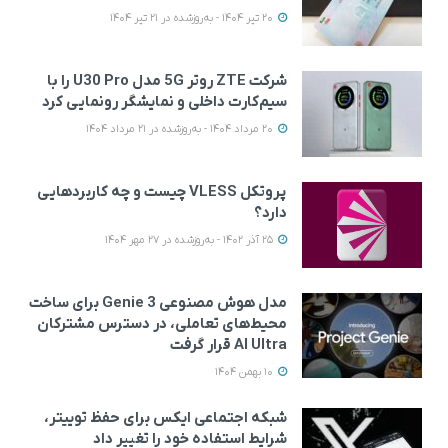
20 تیر 1404 - به‌روزشده در 21 تیر 1404
شرکت ZTE روتر 5G مدل U30 Pro را با
سیم‌کارت داخلی و نمایشگر رونمایی کرد
20 مرداد 1404 - به‌روزشده در 21 مرداد 1404
پروتکل VLESS چیست و چه کاربردهایی
دارد؟
25 آذر 1402 - به‌روزشده در 27 مهر 1404
مدل هوش مصنوعی Genie 3 برای ساخت
محیط‌های تعاملی، در دسترس مشترکان
AI Ultra قرار گرفت
10 بهمن 1404
شبکه اجتماعی ایکس برای حفظ توییتر،
شرایط استفاده خود را تغییر داد