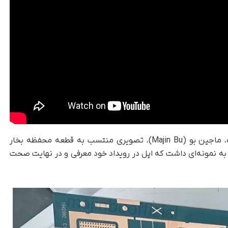
چند هفته پیش‌از رویداد اپل، افشاگر شناخته‌شده، ماجین بو (Majin Bu)، تصویری منتسب به قطعه محفظه بخار
 به نمونه‌ای داشت که اپل در رویداد خود معرفی و در نهایت صحت