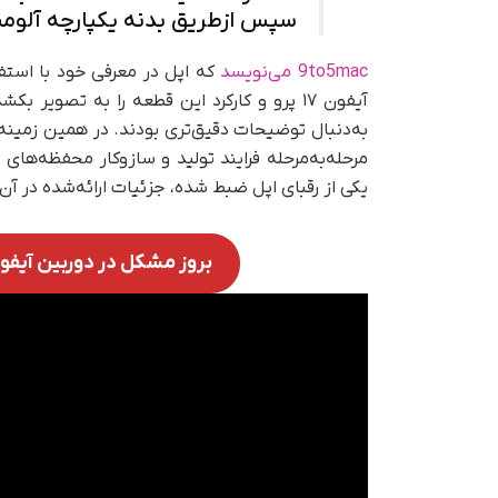
سپس ازطریق بدنه یکپارچه آلومینی
9to5mac می‌نویسد
که اپل در معرفی خود با استف
آیفون ۱۷ پرو و کارکرد این قطعه را به تصویر
مرحله‌به‌مرحله فرایند تولید و سازوکار محفظه‌های 
یکی از رقبای اپل ضبط شده، جزئیات ارائه‌شده در آ
بروز مشکل در دوربین آیفون ۱۷ پرو و آیفون ایر پیش‌از عرضه