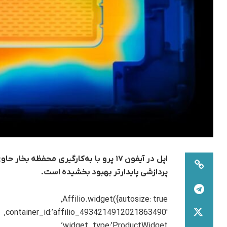
اپل در آیفون ۱۷ پرو با به‌کارگیری محف
پردازشی پایدارتر بهبود بخشیده است.
Affilio.widget({autosize: true,
container_id:’affilio_4934214912021863490′,
widget_type:’ProductWidget’,