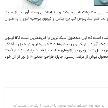
درگاه USBC این تبلت صرفاً از سرعت استاندارد یواس‌بی ۲.۰ پشتیبانی می‌کند و ارتباطات بی‌سیم آن نیز از طریق
ود. کاربران می‌توانند قلم استایلوس تب پن پلاس و کیبورد بی‌سیم لنوو را به عنوان
تعبیه ساختار حجیم اسپیکرها در پشت بدنه سبب شده است که این محصول سبک‌ترین یا ظریف‌ترین تبلت ۱۲.۱ اینچی
بازار نباشد؛ وزن این دستگاه ۷۷۵ گرم است و ضخامت آن در باریک‌ترین بخش‌ها ۶.۸ میلی‌متر و در محل برآمدگی
اسپیکر به ۲۲.۷ میلی‌متر می‌رسد. تبلت لنوو تب پلاس نسل ۲ به‌زودی در بازارهای منتخب با قیمت پایه ۴۰۰ دلار (۳۷۰
پوند) عرضه خواهد شد و جالب اینجاست که این محصول پیش از عرضه رسمی، جایزه طراحی معتبر iF را نیز از آن خود
 مترجمی زبان فرانسه. از سال 87 تاکنون در حوزه های مختلف سابقه ترجمه دارم. بیش از یک سال هست که