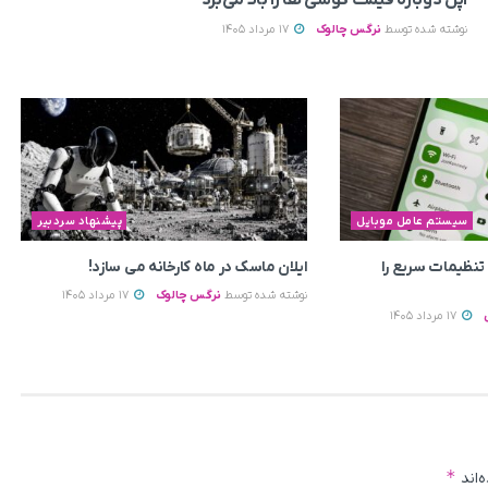
نوشته شده توسط
نرگس چالوک
17 مرداد 1405
سیستم عامل موبایل
پیشنهاد سردبیر
ی به تنظیمات سریع را
ایلان ماسک در ماه کارخانه می سازد!
نوشته شده توسط
نرگس چالوک
17 مرداد 1405
17 مرداد 1405
*
‌اند