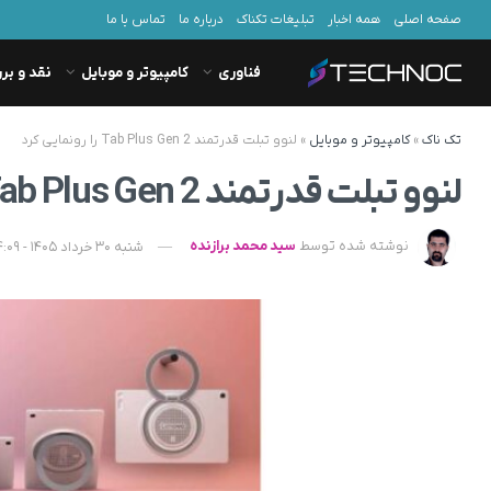
صفحه اصلی
همه اخبار
تبلیغات تکناک
درباره ما
تماس با ما
فناوری
کامپیوتر و موبایل
نقد و بر
تک ناک
»
کامپیوتر و موبایل
»
لنوو تبلت قدرتمند Tab Plus Gen 2 را رونمایی کرد
لنوو تبلت قدرتمند Tab Plus Gen 2 را رونمایی کرد
نوشته شده توسط
سید محمد برازنده
شنبه 30 خرداد 1405 - 14:09