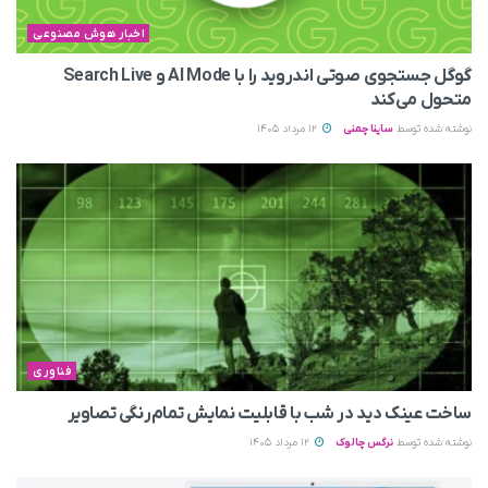
اخبار هوش مصنوعی
گوگل جستجوی صوتی اندروید را با AI Mode و Search Live
متحول می‌کند
نوشته شده توسط
ساینا چمنی
12 مرداد 1405
فناوری
ساخت عینک دید در شب با قابلیت نمایش تمام‌رنگی تصاویر
نوشته شده توسط
نرگس چالوک
12 مرداد 1405