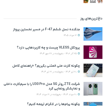
داغ‌ترین‌های روز
جنگنده نسل ششم F-47 در مسیر نخستین پرواز
12 مرداد 1405
پروتکل VLESS چیست و چه کاربردهایی دارد؟
25 آذر 1402 - به‌روزشده در 27 مهر 1404
چگونه کارت ملی المثنی بگیریم؟ +راهنمای کامل
20 تیر 1404 - به‌روزشده در 21 تیر 1404
شرکت ZTE روتر 5G مدل U30 Pro را با سیم‌کارت داخلی
و نمایشگر رونمایی کرد
20 مرداد 1404 - به‌روزشده در 21 مرداد 1404
چگونه پیام‌ها را در تلگرام ترجمه کنیم؟