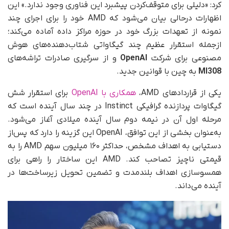
کرد: «دلیلی برای متوقف‌کردن پیشبرد این فناوری وجود ندارد.» این
اظهارات در‌حالی بیان می‌شود که AMD خود را برای اجرای چند
نمونه از تعهدات بزرگ خود در حوزه مراکز داده آماده می‌کند؛
از‌جمله استقرار عظیم چند گیگاواتی شتاب‌دهنده‌های هوش
مصنوعی برای شرکت
OpenAI
و از سرگیری صادرات تراشه‌های
MI308
به چین با قوانین جدید.
یکی از قراردادهای AMD،
همکاری با OpenAI
برای استقرار شش
گیگاوات پردازنده گرافیکی Instinct در چند سال آینده است که
مرحله اول آن در نیمه دوم سال آینده میلادی آغاز می‌شود.
به‌عنوان بخشی از این توافق، OpenAI این گزینه را دارد که پس‌از
دستیابی به اهداف مشخص، حداکثر ۱۶۰ میلیون سهم AMD را به
قیمتی ناچیز تصاحب کند. AMD این ساختار را راهی برای
همسوسازی اهداف بلندمدت و تضمین تحویل زیرساخت‌ها در
آینده می‌داند.