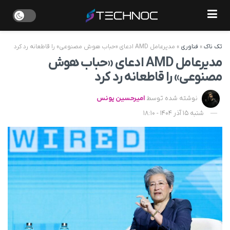
تک ناک
»
فناوری
»
مدیرعامل AMD ادعای «حباب هوش مصنوعی» را قاطعانه رد کرد
مدیرعامل AMD ادعای «حباب هوش
مصنوعی» را قاطعانه رد کرد
نوشته شده توسط
امیرحسین یونس
شنبه 15 آذر 1404 - 18:10