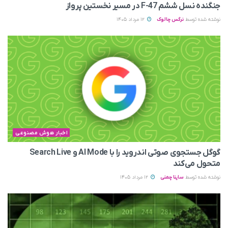
جنگنده نسل ششم F-47 در مسیر نخستین پرواز
نوشته شده توسط
نرگس چالوک
12 مرداد 1405
اخبار هوش مصنوعی
گوگل جستجوی صوتی اندروید را با AI Mode و Search Live
متحول می‌کند
نوشته شده توسط
ساینا چمنی
12 مرداد 1405