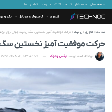
صفحه اصلی
همه اخبار
تبلیغات تکناک
درباره ما
تماس با ما
فناوری
کامپیوتر و موبایل
نقد و بر
تک ناک
»
فناوری
»
رباتیک
»
حرکت موفقیت آمیز نخستین سگ رباتیک جهان روی یخ‌ه
حرکت موفقیت آمیز نخستین سگ ر
نوشته شده توسط
نرگس چالوک
یکشنبه 24 خرداد 1405 - 15:25 - به‌روزشده در دوشنبه 25 خرداد 1405 - 08:19