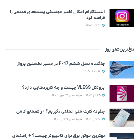
اینستاگرام امکان تغییر موسیقی پست‌های قدیمی را
فراهم کرد
31 تیر 1405
داغ‌ترین‌های روز
جنگنده نسل ششم F-47 در مسیر نخستین پرواز
12 مرداد 1405
پروتکل VLESS چیست و چه کاربردهایی دارد؟
25 آذر 1402 - به‌روزشده در 27 مهر 1404
چگونه کارت ملی المثنی بگیریم؟ +راهنمای کامل
20 تیر 1404 - به‌روزشده در 21 تیر 1404
بهترین موتور برق برای کامپیوتر چیست؟ + راهنمای