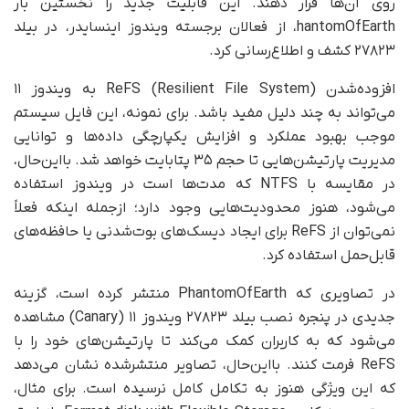
روی آن‌ها قرار دهند. این قابلیت جدید را نخستین بار
hantomOfEarth، از فعالان برجسته ویندوز اینسایدر، در بیلد
۲۷۸۲۳ کشف و اطلاع‌رسانی کرد.
افزوده‌شدن ReFS (Resilient File System) به ویندوز ۱۱
می‌تواند به چند دلیل مفید باشد. برای نمونه، این فایل سیستم
موجب بهبود عملکرد و افزایش یکپارچگی داده‌ها و توانایی
مدیریت پارتیشن‌هایی تا حجم ۳۵ پتابایت خواهد شد. با‌این‌حال،
در مقایسه با NTFS که مدت‌ها است در ویندوز استفاده
می‌شود، هنوز محدودیت‌هایی وجود دارد؛ از‌جمله اینکه فعلاً
نمی‌توان از ReFS برای ایجاد دیسک‌های بوت‌شدنی یا حافظه‌های
قابل‌حمل استفاده کرد.
در تصاویری که PhantomOfEarth منتشر کرده است، گزینه
جدیدی در پنجره نصب بیلد ۲۷۸۲۳ ویندوز ۱۱ (Canary) مشاهده
می‌شود که به کاربران کمک می‌کند تا پارتیشن‌های خود را با
ReFS فرمت کنند. با‌این‌حال، تصاویر منتشرشده نشان می‌دهد
که این ویژگی هنوز به تکامل کامل نرسیده است. برای مثال،