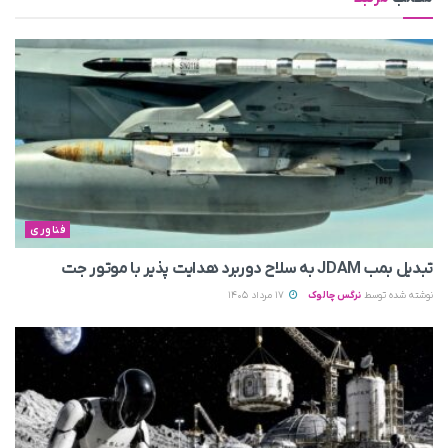
فناوری
تبدیل بمب JDAM به سلاح دوربرد هدایت پذیر با موتور جت
نوشته شده توسط
نرگس چالوک
17 مرداد 1405