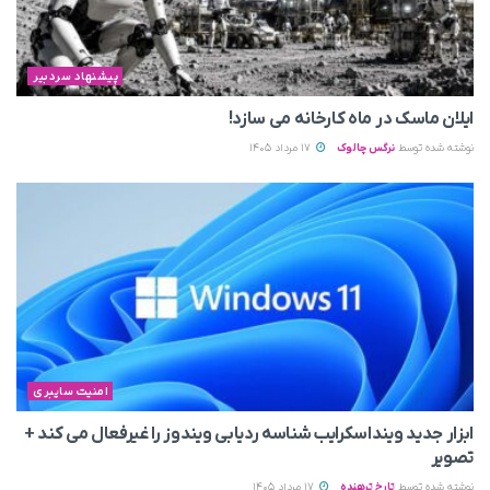
پیشنهاد سردبیر
ایلان ماسک در ماه کارخانه می سازد!
نوشته شده توسط
نرگس چالوک
17 مرداد 1405
امنیت سایبری
ابزار جدید وینداسکرایب شناسه ردیابی ویندوز را غیرفعال می‌ کند +
تصویر
نوشته شده توسط
تارخ ترهنده
17 مرداد 1405