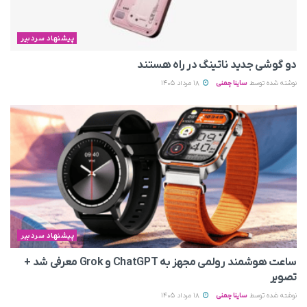
پیشنهاد سردبیر
دو گوشی جدید ناتینگ در راه هستند
نوشته شده توسط
ساینا چمنی
18 مرداد 1405
پیشنهاد سردبیر
ساعت هوشمند رولمی مجهز به ChatGPT و Grok معرفی شد +
تصویر
نوشته شده توسط
ساینا چمنی
18 مرداد 1405