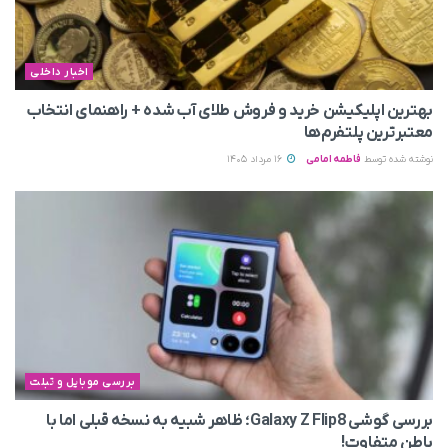
اخبار داخلی
بهترین اپلیکیشن خرید و فروش طلای آب شده + راهنمای انتخاب
معتبرترین پلتفرم‌ها
نوشته شده توسط
فاطمه امامی
16 مرداد 1405
بررسی موبایل و تبلت
بررسی گوشی Galaxy Z Flip8؛ ظاهر شبیه به نسخه قبلی اما با
باطن متفاوت!