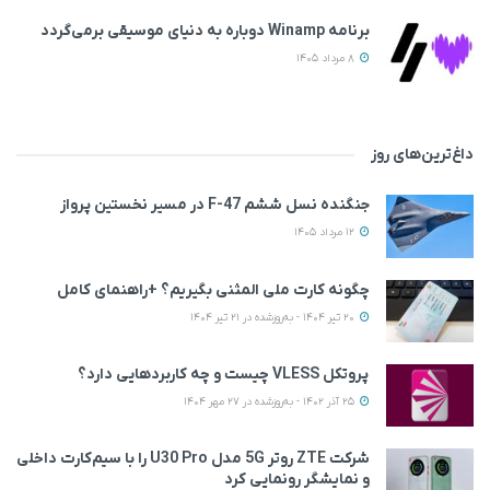
برنامه Winamp دوباره به دنیای موسیقی برمی‌گردد
8 مرداد 1405
داغ‌ترین‌های روز
جنگنده نسل ششم F-47 در مسیر نخستین پرواز
12 مرداد 1405
چگونه کارت ملی المثنی بگیریم؟ +راهنمای کامل
20 تیر 1404 - به‌روزشده در 21 تیر 1404
پروتکل VLESS چیست و چه کاربردهایی دارد؟
25 آذر 1402 - به‌روزشده در 27 مهر 1404
شرکت ZTE روتر 5G مدل U30 Pro را با سیم‌کارت داخلی
و نمایشگر رونمایی کرد