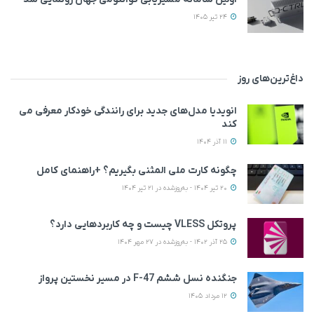
24 تیر 1405
داغ‌ترین‌های روز
انویدیا مدل‌های جدید برای رانندگی خودکار معرفی می
کند
11 آذر 1404
چگونه کارت ملی المثنی بگیریم؟ +راهنمای کامل
20 تیر 1404 - به‌روزشده در 21 تیر 1404
پروتکل VLESS چیست و چه کاربردهایی دارد؟
25 آذر 1402 - به‌روزشده در 27 مهر 1404
جنگنده نسل ششم F-47 در مسیر نخستین پرواز
12 مرداد 1405