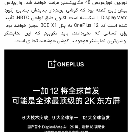
دوربین فوق‌عریض 48 مگاپیکسلی عرضه خواهد شد. وان‌پلاس
پیش‌ازاین گفته بود که گوشی پرچم‌دار جدیدش چندین رکورد
DisplayMate را شکسته است. اکنون طبق گواهی NBTC، تأیید
شده است که OnePlus 12 به پنل BOE X1 مجهز خواهد بود.
برای کسانی که نمی‌دانند، باید بگوییم که این نمایشگر
روشن‌ترین نمایشگر موجود در گوشی هوشمند تجاری است.