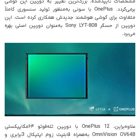
مشخصات تأیید‌شده، بزرگ‌ترین تغییر به دوربین این گوشی
برمی‌گردد. OnePlus با سونی به‌منظور تولید سنسوری کاملاً
متفاوت برای گوشی هوشمند جدیدش همکاری کرده است. این
دوربین از حسگر Sony LYT-808 به‌عنوان دوربین اصلی بهره
می‌برد.
علاوه‌بر‌این، OnePlus 12 با دوربین تله‌فوتو ۶۴مگاپیکسلی
OmniVision OV64B به‌همراه قابلیت زوم اپتیکال 3‌برابری و