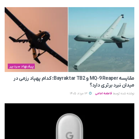
پیشنهاد سردبیر
مقایسه MQ-9 Reaper و Bayraktar TB2؛ کدام پهپاد رزمی در
میدان نبرد برتری دارد؟
نوشته شده توسط
فاطمه امامی
13 مرداد 1405